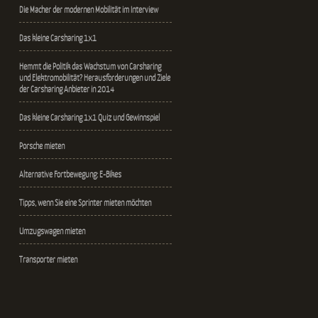
Die Macher der modernen Mobilität im Interview
Das kleine Carsharing 1x1
Hemmt die Politik das Wachstum von Carsharing
und Elektromobilität? Herausforderungen und Ziele
der Carsharing Anbieter in 2014
Das kleine Carsharing 1x1 Quiz und Gewinnspiel
Porsche mieten
Alternative Fortbewegung: E-Bikes
Tipps, wenn Sie eine Sprinter mieten möchten
Umzugswagen mieten
Transporter mieten