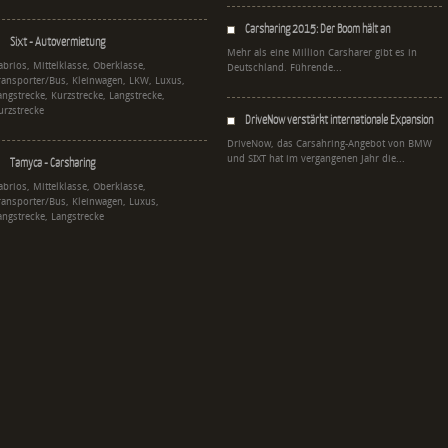
Carsharing 2015: Der Boom hält an
Sixt - Autovermietung
Mehr als eine Million Carsharer gibt es in
abrios, Mittelklasse, Oberklasse,
Deutschland. Führende...
ransporter/Bus, Kleinwagen, LKW, Luxus,
angstrecke, Kurzstrecke, Langstrecke,
urzstrecke
DriveNow verstärkt internationale Expansion
DriveNow, das Carsahring-Angebot von BMW
und SIXT hat im vergangenen Jahr die...
Tamyca - Carsharing
abrios, Mittelklasse, Oberklasse,
ransporter/Bus, Kleinwagen, Luxus,
angstrecke, Langstrecke