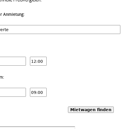
er Anmietung:
um:
Mietwagen finden