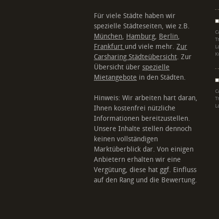
Für viele Städte haben wir
spezielle Städteseiten, wie z.B.
C
München
,
Hamburg
,
Berlin
,
T
Frankfurt
und viele mehr.
Zur
L
K
Carsharing Städteübersicht
. Zur
Übersicht über
spezielle
Mietangebote
in den Städten.
C
Hinweis: Wir arbeiten hart daran,
T
L
Ihnen kostenfrei nützliche
Informationen bereitzustellen.
Unsere Inhalte stellen dennoch
keinen vollständigen
Marktüberblick dar. Von einigen
Anbietern erhalten wir eine
Vergütung, diese hat ggf. Einfluss
auf den Rang und die Bewertung.