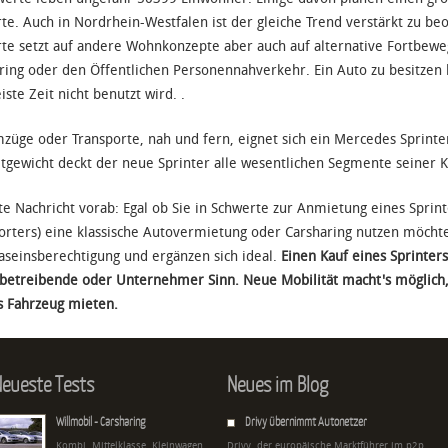
te. Auch in Nordrhein-Westfalen ist der gleiche Trend verstärkt zu b
te setzt auf andere Wohnkonzepte aber auch auf alternative Fortbewe
ring oder den Öffentlichen Personennahverkehr. Ein Auto zu besitzen
iste Zeit nicht benutzt wird. .
züge oder Transporte, nah und fern, eignet sich ein Mercedes Sprinter
gewicht deckt der neue Sprinter alle wesentlichen Segmente seiner K
te Nachricht vorab: Egal ob Sie in Schwerte zur Anmietung eines Sprin
orters) eine klassische Autovermietung oder Carsharing nutzen möcht
aseinsberechtigung und ergänzen sich ideal.
Einen Kauf eines Sprinter
etreibende oder Unternehmer Sinn. Neue Mobilität macht's möglich, d
s Fahrzeug mieten.
eueste Tests
Neues im Blog
Willmobil - Carsharing
Drivy übernimmt Autonetzer
Kombi, Mittelklasse, Kleinwagen,
Drivy, der europäische Marktführer im p2p