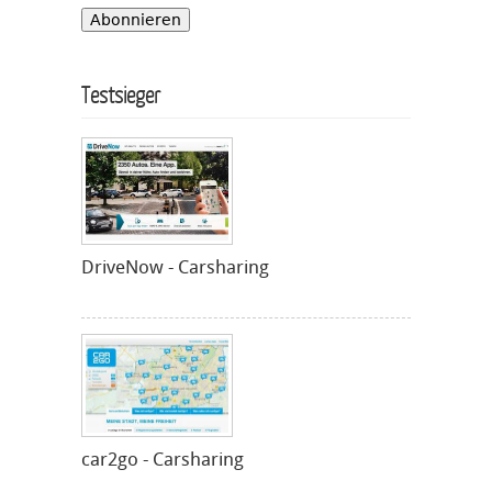
Testsieger
DriveNow - Carsharing
car2go - Carsharing