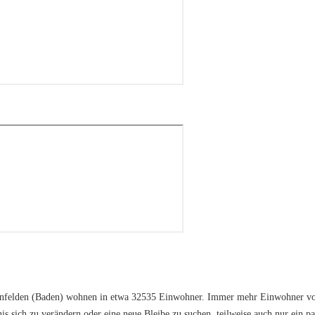
infelden (Baden) wohnen in etwa 32535 Einwohner. Immer mehr Einwohner von
is sich zu verändern oder eine neue Bleibe zu suchen, teilweise auch nur ein p