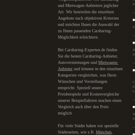
K
und Mietwagen-Anbietern jeglicher
Art. Wir beurteilen die einzelnen
Angebote nach objektiven Kriterien
und möchten Ihnen die Auswahl der
K
zu Ihnen passenden Carsharing-
Möglichkeit erleichtern.
Bei Carsharing-Experten.de finden
M
K
Sie die besten Carsharing-Anbieter,
Autovermietungen und
Mietwagen-
Anbieter
und können in den einzelnen
Kategorien vergleichen, was Ihren
Wünschen und Vorstellungen
C
K
entspricht. Speziell unsere
L
Preisbeispiele und Kostenvergleiche
unserer Beispielfahrten machen einen
Vergleich auch über den Preis
möglich.
M
K
Für viele Städte haben wir spezielle
Städteseiten, wie z.B.
München
,