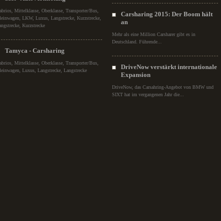
abrios, Mittelklasse, Oberklasse, Transporter/Bus,
Carsharing 2015: Der Boom hält
leinwagen, LKW, Luxus, Langstrecke, Kurzstrecke,
an
angstrecke, Kurzstrecke
Mehr als eine Million Carsharer gibt es in
Deutschland. Führende...
Tamyca - Carsharing
abrios, Mittelklasse, Oberklasse, Transporter/Bus,
DriveNow verstärkt internationale
leinwagen, Luxus, Langstrecke, Langstrecke
Expansion
DriveNow, das Carsahring-Angebot von BMW und
SIXT hat im vergangenen Jahr die...