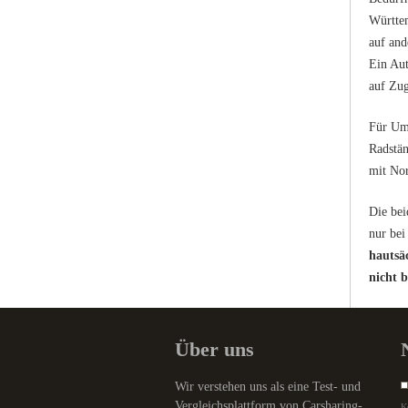
Württem
auf and
Ein Aut
auf Zug
Für Umz
Radstän
mit No
Die bei
nur bei
hautsä
nicht b
Über uns
Wir verstehen uns als eine Test- und
Vergleichsplattform von Carsharing-
K