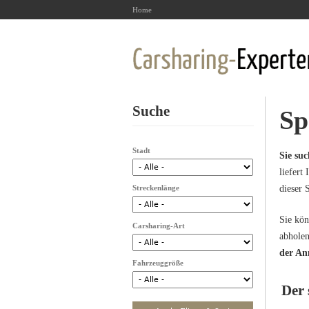
Home
Suche
Sp
Stadt
Sie su
liefert
Streckenlänge
dieser 
Sie kön
Carsharing-Art
abholen
der An
Fahrzeuggröße
Der 