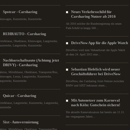
Spotcar - Carsharing
Neues Verkehrsschild für
Carsharing Nutzer ab 2016
leinwagen, Kurzstrecke, Kurzstrecke
Ab 2016 möchte die Bundesregierung ein neues
Park-Schild in knapp 500...
RUHRAUTO - Carsharing
ittelklasse, Oberklasse, Kleinwagen, Langstrecke,
DriveNow App für die Apple Watch
urzstrecke, Langstrecke, Kurzstrecke
DriveNow wird zum Verkaufsstart der Apple Watch
ab dem 24. April 2015 eine...
Nachbarschaftsauto (Achtung jetzt
DRIVY) - Carsharing
Sebastian Hofelich wird neuer
abrios, Mittelklasse, Oberklasse, Transporter/Bus,
Geschäftsführer bei DriveNow
leinwagen, Luxus, Langstrecke, Kurzstrecke,
angstrecke, Kurzstrecke
DriveNow, das Carsharing Joint-Venture zwischen
BMW und SIXT bekommt einen...
Quicar - Carsharing
Mit Autonetzer zum Karneval
ittelklasse, Langstrecke, Kurzstrecke, Langstrecke,
nach Köln: Gutschein sichern!
urzstrecke
Die aktuelle Karnevalssaison hat bereits am 11.11.
des vergangenen Jahres...
Sixt - Autovermietung
abrios, Mittelklasse, Oberklasse, Transporter/Bus,