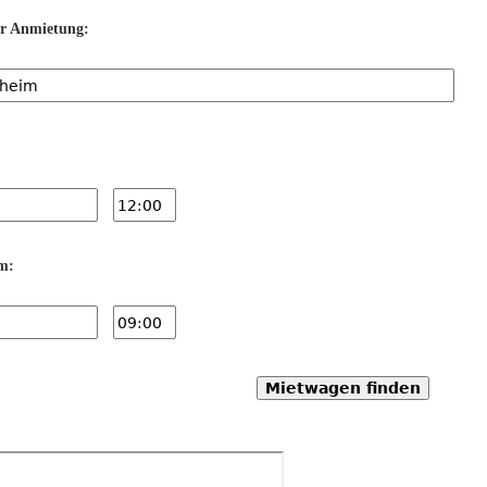
er Anmietung:
m:
Mietwagen finden