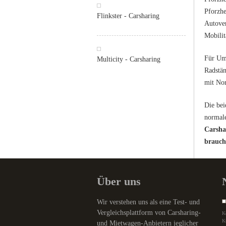
Pforzhe
Flinkster - Carsharing
Autover
Mobilit
Für Umz
Multicity - Carsharing
Radstän
mit No
Die bei
normale
Carsha
brauch
Über uns
Wir verstehen uns als eine Test- und
Vergleichsplattform von Carsharing-
K
K
und Mietwagen-Anbietern jeglicher