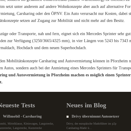
im setzt unter anderem auf andere Wohnkonzepte aber auch auf alternative Fo
mietung, Carsharing oder den ÖPNV. Ein Auto verursacht nur Kosten, dabei st
ätskonzepte setzen auf Zugang zur Mobilität und nicht mehr auf den Besitz.
üge oder Transporte, nah und fern, eignet sich ein Mercedes Sprinter sehr gut
den zur Verfügung (3250/3665/4325 mm), in vier Längen von 5243 bis 7343 m
rmaldach, Hochdach und dem neuen Superhochdach.
den Mobilitätskonzepte Carsharing und Autovermietung können in Pforzheim ne
n Autos, sondern auch bei der Anmietung eines Mercedes Sprinters für Transp
ring und Autovermietung in Pforzheim machen es möglich einen Sprinter
t.
Neueste Tests
Neues im Blog
Willmobil - Carsharing
Drivy übernimmt Autonetzer
ombi, Mittelklasse, Kleinwagen, Langstrecke,
Drivy, der europäische Marktführer im p2p
urzstrecke, Langstrecke, Kurzstrecke
Carsharing-Markt ü...