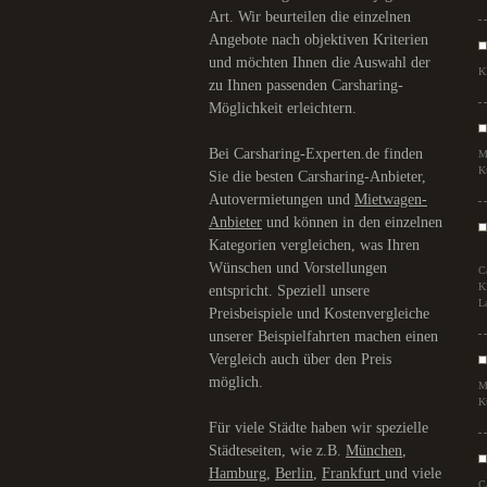
Art. Wir beurteilen die einzelnen
Angebote nach objektiven Kriterien
und möchten Ihnen die Auswahl der
K
zu Ihnen passenden Carsharing-
Möglichkeit erleichtern.
Bei Carsharing-Experten.de finden
M
K
Sie die besten Carsharing-Anbieter,
Autovermietungen und
Mietwagen-
Anbieter
und können in den einzelnen
Kategorien vergleichen, was Ihren
Wünschen und Vorstellungen
C
K
entspricht. Speziell unsere
L
Preisbeispiele und Kostenvergleiche
unserer Beispielfahrten machen einen
Vergleich auch über den Preis
möglich.
M
K
Für viele Städte haben wir spezielle
Städteseiten, wie z.B.
München
,
Hamburg
,
Berlin
,
Frankfurt
und viele
C