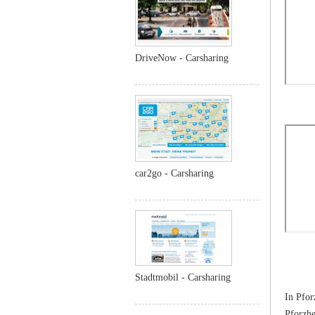
DriveNow - Carsharing
car2go - Carsharing
Stadtmobil - Carsharing
In Pfor
Pforzhe