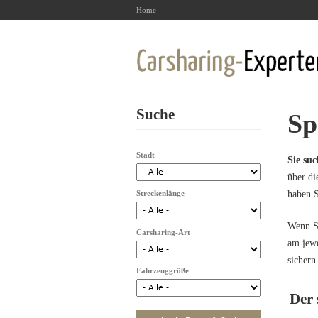
Home
Suche
Sp
Stadt
Sie su
über di
Streckenlänge
haben S
Wenn Si
Carsharing-Art
am jewe
sichern
Fahrzeuggröße
Der 