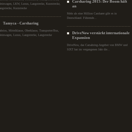
Carsharing 2015: Der Boom hält
leinwagen, LKW, Luxus, Langstrecke, Kurzstrecke,
an
angstrecke, Kurzstrecke
Mehr als eine Million Carsharer gibt es in
Deutschland. Führende...
Tamyca - Carsharing
abrios, Mittelklasse, Oberklasse, Transporter/Bus,
DriveNow verstärkt internationale
leinwagen, Luxus, Langstrecke, Langstrecke
Expansion
DriveNow, das Carsahring-Angebot von BMW und
SIXT hat im vergangenen Jahr die...