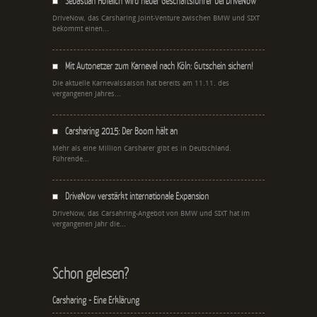
Sebastian Hofelich wird neuer Geschäftsführer bei DriveNow
DriveNow, das Carsharing Joint-Venture zwischen BMW und SIXT
bekommt einen...
Mit Autonetzer zum Karneval nach Köln: Gutschein sichern!
Die aktuelle Karnevalssaison hat bereits am 11.11. des
vergangenen Jahres...
Carsharing 2015: Der Boom hält an
Mehr als eine Million Carsharer gibt es in Deutschland.
Führende...
DriveNow verstärkt internationale Expansion
DriveNow, das Carsahring-Angebot von BMW und SIXT hat im
vergangenen Jahr die...
Schon gelesen?
Carsharing - Eine Erklärung