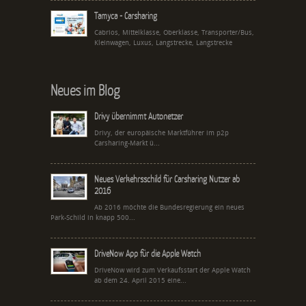
Tamyca - Carsharing
Cabrios, Mittelklasse, Oberklasse, Transporter/Bus,
Kleinwagen, Luxus, Langstrecke, Langstrecke
Neues im Blog
Drivy übernimmt Autonetzer
Drivy, der europäische Marktführer im p2p
Carsharing-Markt ü...
Neues Verkehrsschild für Carsharing Nutzer ab
2016
Ab 2016 möchte die Bundesregierung ein neues
Park-Schild in knapp 500...
DriveNow App für die Apple Watch
DriveNow wird zum Verkaufsstart der Apple Watch
ab dem 24. April 2015 eine...