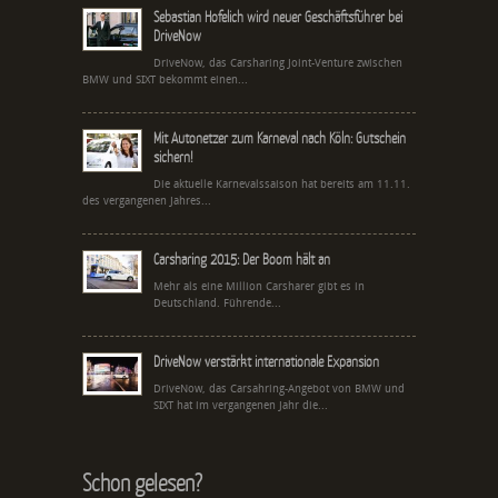
Sebastian Hofelich wird neuer Geschäftsführer bei
DriveNow
DriveNow, das Carsharing Joint-Venture zwischen
BMW und SIXT bekommt einen...
Mit Autonetzer zum Karneval nach Köln: Gutschein
sichern!
Die aktuelle Karnevalssaison hat bereits am 11.11.
des vergangenen Jahres...
Carsharing 2015: Der Boom hält an
Mehr als eine Million Carsharer gibt es in
Deutschland. Führende...
DriveNow verstärkt internationale Expansion
DriveNow, das Carsahring-Angebot von BMW und
SIXT hat im vergangenen Jahr die...
Schon gelesen?