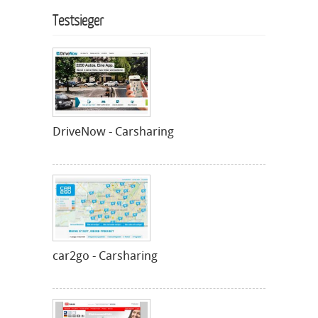
Testsieger
DriveNow - Carsharing
car2go - Carsharing