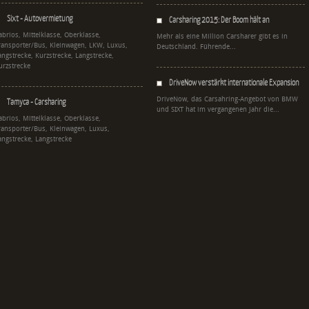
Sixt - Autovermietung
Carsharing 2015: Der Boom hält an
abrios, Mittelklasse, Oberklasse,
Mehr als eine Million Carsharer gibt es in
ransporter/Bus, Kleinwagen, LKW, Luxus,
Deutschland. Führende...
angstrecke, Kurzstrecke, Langstrecke,
urzstrecke
DriveNow verstärkt internationale Expansion
DriveNow, das Carsahring-Angebot von BMW
Tamyca - Carsharing
und SIXT hat im vergangenen Jahr die...
abrios, Mittelklasse, Oberklasse,
ransporter/Bus, Kleinwagen, Luxus,
angstrecke, Langstrecke