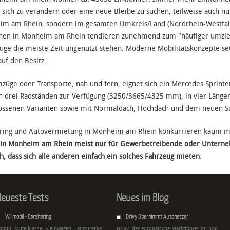
 sich zu verändern oder eine neue Bleibe zu suchen, teilweise auch nur
m am Rhein, sondern im gesamten Umkreis/Land (Nordrhein-Westfalen
en in Monheim am Rhein tendieren zunehmend zum "häufiger umzieh
uge die meiste Zeit ungenutzt stehen. Moderne Mobilitätskonzepte set
uf den Besitz.
züge oder Transporte, nah und fern, eignet sich ein Mercedes Sprint
in drei Radständen zur Verfügung (3250/3665/4325 mm), in vier Läng
ossenen Varianten sowie mit Normaldach, Hochdach und dem neuen S
ring und Autovermietung in Monheim am Rhein konkurrieren kaum m
in Monheim am Rhein meist nur für Gewerbetreibende oder Unterneh
h, dass sich alle anderen einfach ein solches Fahrzeug mieten.
eueste Tests
Neues im Blog
Willmobil - Carsharing
Drivy übernimmt Autonetzer
ombi, Mittelklasse, Kleinwagen, Langstrecke,
Drivy, der europäische Marktführer im p2p