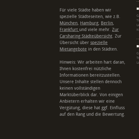
Für viele Städte haben wir
spezielle Städteseiten, wie z.B.
C
T
München
,
Hamburg
,
Berlin
,
L
Frankfurt
und viele mehr.
Zur
K
Carsharing Städteübersicht
. Zur
Übersicht über
spezielle
Mietangebote
in den Städten.
C
T
Hinweis: Wir arbeiten hart daran,
L
Ihnen kostenfrei nützliche
Informationen bereitzustellen.
Unsere Inhalte stellen dennoch
keinen vollständigen
Marktüberblick dar. Von einigen
Anbietern erhalten wir eine
Vergütung, diese hat ggf. Einfluss
auf den Rang und die Bewertung.