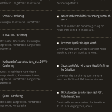
urzstrecke, Langstrecke, Kurzstrecke
Carsharing-Markt ü...
Spotcar - Carsharing
Neues Verkehrsschild für Carsharing Nutzer ab
2016
leinwagen, Kurzstrecke, Kurzstrecke
Ab 2016 möchte die Bundesregierung ein
neues Park-Schild in knapp 500...
RUHRAUTO - Carsharing
ittelklasse, Oberklasse, Kleinwagen,
DriveNow App für die Apple Watch
angstrecke, Kurzstrecke, Langstrecke,
urzstrecke
DriveNow wird zum Verkaufsstart der Apple
Watch ab dem 24. April 2015 eine...
Nachbarschaftsauto (Achtung jetzt DRIVY) -
Carsharing
Sebastian Hofelich wird neuer Geschäftsführer
bei DriveNow
abrios, Mittelklasse, Oberklasse,
ransporter/Bus, Kleinwagen, Luxus,
DriveNow, das Carsharing Joint-Venture
angstrecke, Kurzstrecke, Langstrecke,
zwischen BMW und SIXT bekommt einen...
urzstrecke
Mit Autonetzer zum Karneval nach Köln:
Quicar - Carsharing
Gutschein sichern!
ittelklasse, Langstrecke, Kurzstrecke,
Die aktuelle Karnevalssaison hat bereits am
angstrecke, Kurzstrecke
11.11. des vergangenen Jahres...