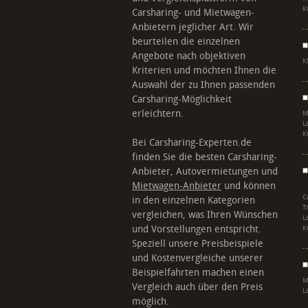
K
Carsharing- und Mietwagen-
Anbietern jeglicher Art. Wir
beurteilen die einzelnen
Angebote nach objektiven
K
Kriterien und möchten Ihnen die
Auswahl der zu Ihnen passenden
Carsharing-Möglichkeit
erleichtern.
M
L
K
Bei Carsharing-Experten.de
finden Sie die besten Carsharing-
Anbieter, Autovermietungen und
Mietwagen-Anbieter
und können
C
in den einzelnen Kategorien
T
vergleichen, was Ihren Wünschen
L
und Vorstellungen entspricht.
K
Speziell unsere Preisbeispiele
und Kostenvergleiche unserer
Beispielfahrten machen einen
M
Vergleich auch über den Preis
L
möglich.