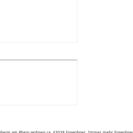
nheim am Rhein wohnen ca. 43038 Einwohner. Immer mehr Einwohne