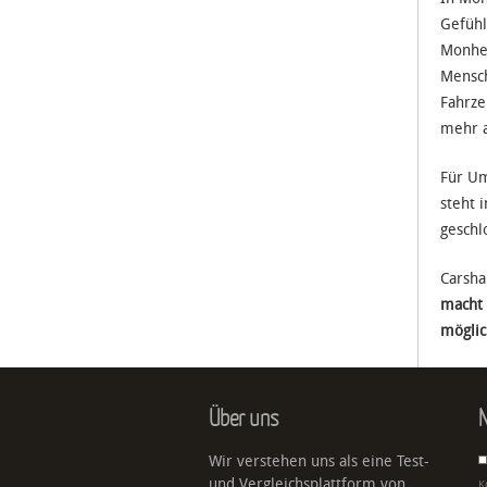
Gefühl
Monhei
Mensch
Fahrze
mehr a
Für Um
steht 
geschl
Carsha
macht 
möglic
Über uns
N
Wir verstehen uns als eine Test-
und Vergleichsplattform von
K