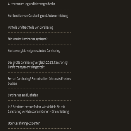
Autovermietung und Mietwagen Berlin
Kombination von Carsharing und Autovermietung
Vorteile und Nachteile von Carsharing
Für wen ist Carsharing geeignet?
Kostenvergleich: eigenes Auto / Carsharing
Der große Carsharing Vergleich 2013: Carsharing
Tarife transparent dargestellt
Ferrari Carsharing? Ferrari selber fahren als Erlebnis
buchen.
Carsharing am Flughafen
In 8 Schritten herausfinden, wie viel Geld Sie mit
Carsharing wirklich sparen können - Eine Anleitung
Über Carsharing-Experten