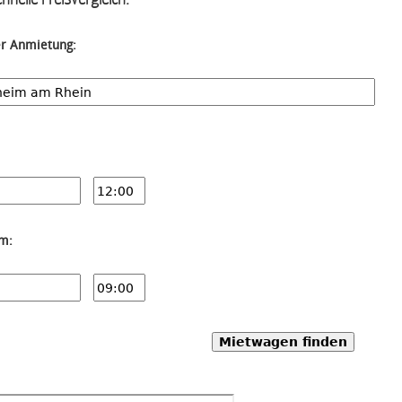
er Anmietung:
um:
Mietwagen finden