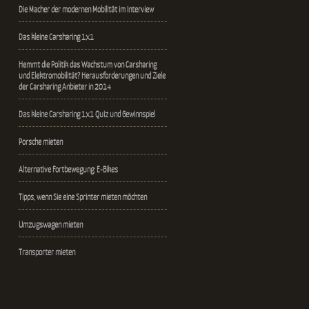
Die Macher der modernen Mobilität im Interview
Das kleine Carsharing 1x1
Hemmt die Politik das Wachstum von Carsharing
und Elektromobilität? Herausforderungen und Ziele
der Carsharing Anbieter in 2014
Das kleine Carsharing 1x1 Quiz und Gewinnspiel
Porsche mieten
Alternative Fortbewegung: E-Bikes
Tipps, wenn Sie eine Sprinter mieten möchten
Umzugswagen mieten
Transporter mieten