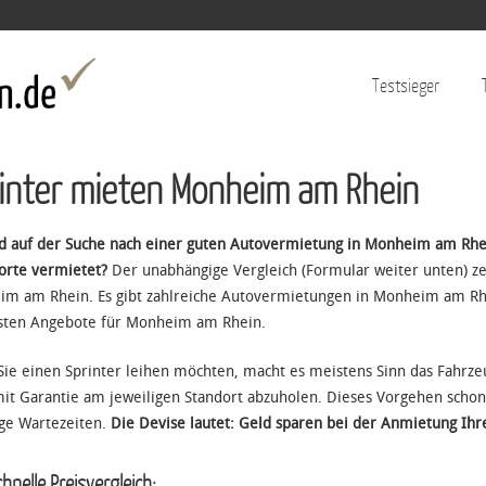
Jump to navigation
Testsieger
inter mieten Monheim am Rhein
nd auf der Suche nach einer guten Autovermietung in Monheim am Rhe
orte vermietet?
Der unabhängige Vergleich (Formular weiter unten) ze
m am Rhein. Es gibt zahlreiche Autovermietungen in Monheim am Rhei
sten Angebote für Monheim am Rhein.
ie einen Sprinter leihen möchten, macht es meistens Sinn das Fahrze
it Garantie am jeweiligen Standort abzuholen. Dieses Vorgehen schont
ge Wartezeiten.
Die Devise lautet: Geld sparen bei der Anmietung Ihre
hnelle Preisvergleich: