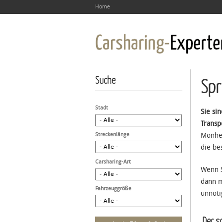
Home
Suche
Spr
Stadt
Sie si
Transp
Streckenlänge
Monhei
die be
Carsharing-Art
Wenn S
dann m
Fahrzeuggröße
unnöti
Der sc