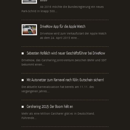
Ab 2016 möchte die Bundesregierung ein neues
Park-Schild in knapp 500...
DriveNow App für die Apple Watch
DriveNow wird zum Verkaufsstart der Apple Watch
ab dem 24. April 2015 eine...
Sebastian Hofelich wird neuer Geschäftsführer bei DriveNow
DriveNow, das Carsharing Joint-Venture zwischen BMW und SIXT
bekommt einen...
Mit Autonetzer zum Karneval nach Köln: Gutschein sichern!
Die aktuelle Karnevalssaison hat bereits am 11.11. des
vergangenen Jahres...
Carsharing 2015: Der Boom hält an
Mehr als eine Million Carsharer gibt es in Deutschland.
Führende...