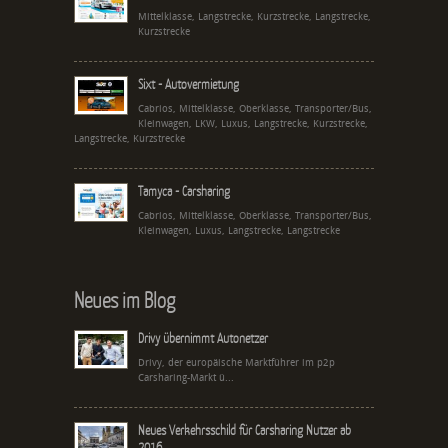
Mittelklasse, Langstrecke, Kurzstrecke, Langstrecke,
Kurzstrecke
Sixt - Autovermietung
Cabrios, Mittelklasse, Oberklasse, Transporter/Bus,
Kleinwagen, LKW, Luxus, Langstrecke, Kurzstrecke,
Langstrecke, Kurzstrecke
Tamyca - Carsharing
Cabrios, Mittelklasse, Oberklasse, Transporter/Bus,
Kleinwagen, Luxus, Langstrecke, Langstrecke
Neues im Blog
Drivy übernimmt Autonetzer
Drivy, der europäische Marktführer im p2p
Carsharing-Markt ü...
Neues Verkehrsschild für Carsharing Nutzer ab
2016