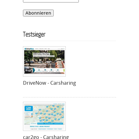
Testsieger
DriveNow - Carsharing
car2go - Carsharing