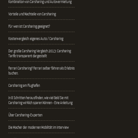
Kombination von Carsharing und Autovermietung
Vorteile und Nachteile von Carsharing
Für wen ist Carsharing geeignet?
Kostenvergleich: eigenes Auto / Carsharing
Der große Carsharing Vergleich 2013: Carsharing
Tarife transparent dargestellt
Ferrari Carsharing? Ferrari selber fahren als Erlebnis
buchen.
Carsharing am Flughafen
In 8 Schritten herausfinden, wie viel Geld Sie mit
Carsharing wirklich sparen können - Eine Anleitung
Über Carsharing-Experten
Die Macher der modernen Mobilität im Interview