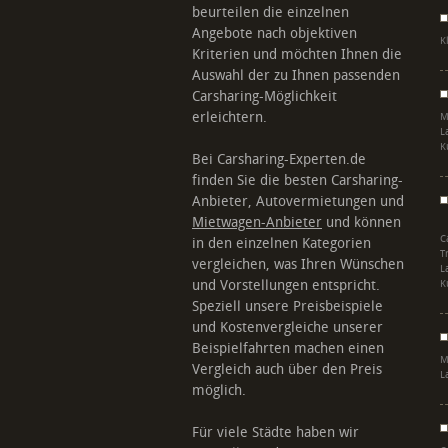
beurteilen die einzelnen
Angebote nach objektiven
K
Kriterien und möchten Ihnen die
Auswahl der zu Ihnen passenden
Carsharing-Möglichkeit
erleichtern.
M
L
K
Bei Carsharing-Experten.de
finden Sie die besten Carsharing-
Anbieter, Autovermietungen und
Mietwagen-Anbieter
und können
C
in den einzelnen Kategorien
T
vergleichen, was Ihren Wünschen
L
und Vorstellungen entspricht.
K
Speziell unsere Preisbeispiele
und Kostenvergleiche unserer
Beispielfahrten machen einen
M
Vergleich auch über den Preis
L
möglich.
Für viele Städte haben wir