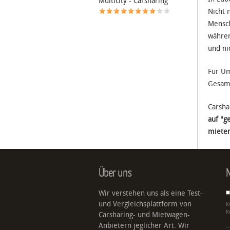
Multicity - Carsharing
Nicht 
Mensch
währen
und ni
Für Um
Gesamt
Carsha
auf "g
mieten
Über uns
N
Wir verstehen uns als eine Test-
und Vergleichsplattform von
K
K
Carsharing- und Mietwagen-
Anbietern jeglicher Art. Wir