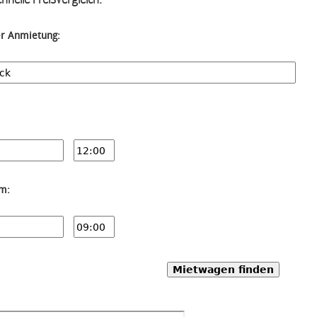
er Anmietung:
um:
Mietwagen finden