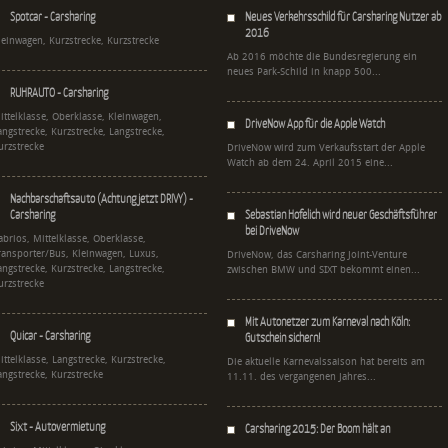
Spotcar - Carsharing
Neues Verkehrsschild für Carsharing Nutzer ab
2016
leinwagen, Kurzstrecke, Kurzstrecke
Ab 2016 möchte die Bundesregierung ein
neues Park-Schild in knapp 500...
RUHRAUTO - Carsharing
ittelklasse, Oberklasse, Kleinwagen,
DriveNow App für die Apple Watch
angstrecke, Kurzstrecke, Langstrecke,
urzstrecke
DriveNow wird zum Verkaufsstart der Apple
Watch ab dem 24. April 2015 eine...
Nachbarschaftsauto (Achtung jetzt DRIVY) -
Carsharing
Sebastian Hofelich wird neuer Geschäftsführer
bei DriveNow
abrios, Mittelklasse, Oberklasse,
ransporter/Bus, Kleinwagen, Luxus,
DriveNow, das Carsharing Joint-Venture
angstrecke, Kurzstrecke, Langstrecke,
zwischen BMW und SIXT bekommt einen...
urzstrecke
Mit Autonetzer zum Karneval nach Köln:
Quicar - Carsharing
Gutschein sichern!
ittelklasse, Langstrecke, Kurzstrecke,
Die aktuelle Karnevalssaison hat bereits am
angstrecke, Kurzstrecke
11.11. des vergangenen Jahres...
Sixt - Autovermietung
Carsharing 2015: Der Boom hält an