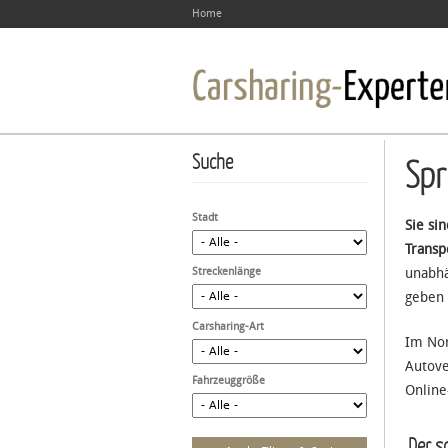
Home
Suche
Spr
Stadt
Sie si
Transp
Streckenlänge
unabhä
geben 
Carsharing-Art
Im Nor
Autove
Fahrzeuggröße
Online
Der sc