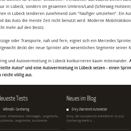
nur in Lübeck, sondern im gesamten Umkreis/Land (Schleswig-Holstein)
en in Lübeck tendieren zunehmend zum "häufiger umziehen". Ein Aut
d das Auto die meiste Zeit nicht benutzt wird. Moderne Mobilitätskon
cht mehr auf den Besitz.
züge oder Transporte, nah und fern, eignet sich ein Mercedes Sprinter
gewicht deckt der neue Sprinter alle wesentlichen Segmente seiner K
ring und Autovermietung in Lübeck konkurrieren kaum miteinander.
eteilte Autos" und eine Autovermietung in Lübeck setzen - einen Sprin
 reicht völlig aus.
eueste Tests
Neues im Blog
Willmobil - Carsharing
Drivy übernimmt Autonetzer
ombi, Mittelklasse, Kleinwagen, Langstrecke,
Drivy, der europäische Marktführer im p2p
urzstrecke, Langstrecke, Kurzstrecke
Carsharing-Markt ü...