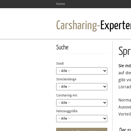
Home
Suche
Spr
Stadt
Sie mö
auf di
Streckenlänge
gibt v
Lörrac
Carsharing-Art
Normal
Autove
Fahrzeuggröße
Vortei
Der sc