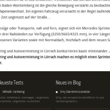
n Baden-Württemberg ist die gleiche Bewegung verstärkt zu beobach
Tapetenwechsel. Ein eigenes Fahrzeug verursacht in der Regel laufend
 Zeit ungenutzt auf der Straße. .
züge oder Transporte, nah und fern, eignet sich ein Mercedes Sprint
in drei Radständen zur Verfügung (3250/3665/4325 mm), in vier Läng
ossenen Varianten sowie mit Normaldach, Hochdach und dem neuen S
ring und Autovermietung in Lörrach konkurrieren kaum miteinander.
ring und Autovermietung in Lörrach machen es möglich einen Sprinter
t.
eueste Tests
Neues im Blog
Willmobil - Carsharing
Drivy übernimmt Autonetzer
ombi, Mittelklasse, Kleinwagen, Langstrecke,
Drivy, der europäische Marktführer im p2p
urzstrecke, Langstrecke, Kurzstrecke
Carsharing-Markt ü...