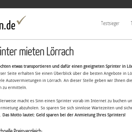
Jump to navigation
Testsieger
inter mieten Lörrach
chten etwas transportieren und dafür einen geeigneten Sprinter in Lö
eser Seite erhalten Sie einen Überblick über die besten Angebote in L
iele Autovermietungen in Lörrach. An dieser Stelle geben wir Ihnen die
h zu ermitteln.
erweise macht es Sinn einen Sprinter vorab im Internet zu buchen u
rmietung abzuholen. So sparen Sie sich sinnlose Wartezeiten und siche
l.
Das Motto lautet: Geld sparen bei der Anmietung Ihres Sprinters!
hnelle Preisvergleich: