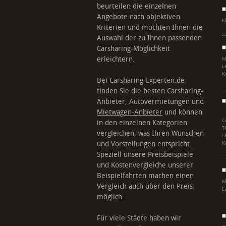
beurteilen die einzelnen
Angebote nach objektiven
K
Kriterien und möchten Ihnen die
Auswahl der zu Ihnen passenden
Carsharing-Möglichkeit
erleichtern.
M
L
K
Bei Carsharing-Experten.de
finden Sie die besten Carsharing-
Anbieter, Autovermietungen und
Mietwagen-Anbieter
und können
C
in den einzelnen Kategorien
T
vergleichen, was Ihren Wünschen
L
und Vorstellungen entspricht.
K
Speziell unsere Preisbeispiele
und Kostenvergleiche unserer
Beispielfahrten machen einen
M
Vergleich auch über den Preis
L
möglich.
Für viele Städte haben wir