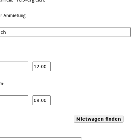
er Anmietung:
um:
Mietwagen finden