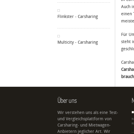
Auch i
einen 
Flinkster - Carsharing
meiste
Für Um
steht 
Multicity - Carsharing
geschl
Carsha
Carsha
brauch
Über uns
N
Wir verstehen uns als eine Test-
und Vergleichsplattform von
K
K
Carsharing- und Mietwagen-
Anbietern jeglicher Art. Wir