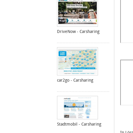
DriveNow - Carsharing
car2go - Carsharing
Stadtmobil - Carsharing
In Lör