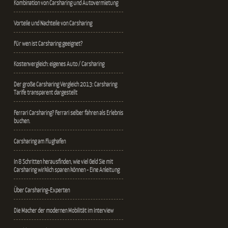
Kombination von Carsharing und Autovermietung
Vorteile und Nachteile von Carsharing
Für wen ist Carsharing geeignet?
Kostenvergleich: eigenes Auto / Carsharing
Der große Carsharing Vergleich 2013: Carsharing
Tarife transparent dargestellt
Ferrari Carsharing? Ferrari selber fahren als Erlebnis
buchen.
Carsharing am Flughafen
In 8 Schritten herausfinden, wie viel Geld Sie mit
Carsharing wirklich sparen können - Eine Anleitung
Über Carsharing-Experten
Die Macher der modernen Mobilität im Interview