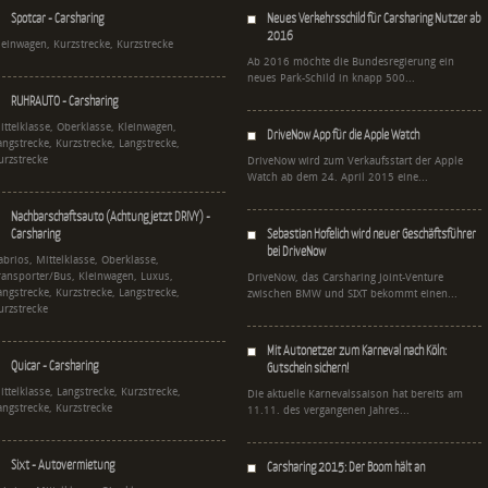
Spotcar - Carsharing
Neues Verkehrsschild für Carsharing Nutzer ab
2016
leinwagen, Kurzstrecke, Kurzstrecke
Ab 2016 möchte die Bundesregierung ein
neues Park-Schild in knapp 500...
RUHRAUTO - Carsharing
ittelklasse, Oberklasse, Kleinwagen,
DriveNow App für die Apple Watch
angstrecke, Kurzstrecke, Langstrecke,
urzstrecke
DriveNow wird zum Verkaufsstart der Apple
Watch ab dem 24. April 2015 eine...
Nachbarschaftsauto (Achtung jetzt DRIVY) -
Carsharing
Sebastian Hofelich wird neuer Geschäftsführer
bei DriveNow
abrios, Mittelklasse, Oberklasse,
ransporter/Bus, Kleinwagen, Luxus,
DriveNow, das Carsharing Joint-Venture
angstrecke, Kurzstrecke, Langstrecke,
zwischen BMW und SIXT bekommt einen...
urzstrecke
Mit Autonetzer zum Karneval nach Köln:
Quicar - Carsharing
Gutschein sichern!
ittelklasse, Langstrecke, Kurzstrecke,
Die aktuelle Karnevalssaison hat bereits am
angstrecke, Kurzstrecke
11.11. des vergangenen Jahres...
Sixt - Autovermietung
Carsharing 2015: Der Boom hält an