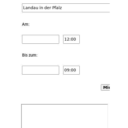
Am:
Bis zum:
Mietwagen