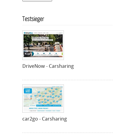
Testsieger
DriveNow - Carsharing
car2go - Carsharing