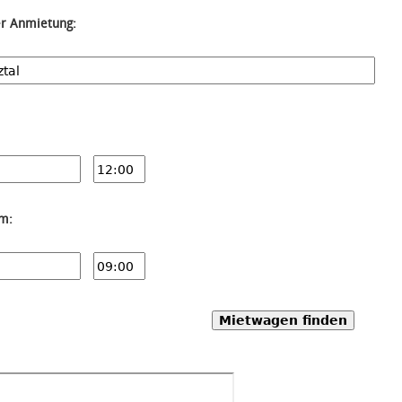
er Anmietung:
um:
Mietwagen finden