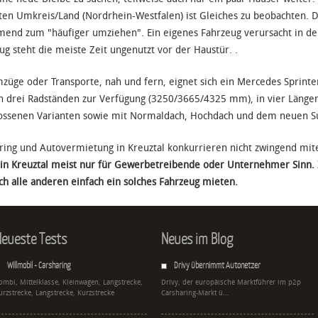
en Umkreis/Land (Nordrhein-Westfalen) ist Gleiches zu beobachten. D
end zum "häufiger umziehen". Ein eigenes Fahrzeug verursacht in de
ug steht die meiste Zeit ungenutzt vor der Haustür. .
züge oder Transporte, nah und fern, eignet sich ein Mercedes Sprint
in drei Radständen zur Verfügung (3250/3665/4325 mm), in vier Läng
ossenen Varianten sowie mit Normaldach, Hochdach und dem neuen S
ring und Autovermietung in Kreuztal konkurrieren nicht zwingend mi
in Kreuztal meist nur für Gewerbetreibende oder Unternehmer Sinn. 
ich alle anderen einfach ein solches Fahrzeug mieten.
eueste Tests
Neues im Blog
Willmobil - Carsharing
Drivy übernimmt Autonetzer
ombi, Mittelklasse, Kleinwagen, Langstrecke,
Drivy, der europäische Marktführer im p2p
urzstrecke, Langstrecke, Kurzstrecke
Carsharing-Markt ü...