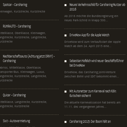
Spotcar - Carsharing
Neues Verkehrsschild für Carsharing Nutzer ab
2016
leinwagen, Kurzstrecke, Kurzstrecke
Ab 2016 möchte die Bundesregierung ein
neues Park-Schild in knapp 500...
RUHRAUTO - Carsharing
ittelklasse, Oberklasse, Kleinwagen,
DriveNow App für die Apple Watch
angstrecke, Kurzstrecke, Langstrecke,
urzstrecke
DriveNow wird zum Verkaufsstart der Apple
Watch ab dem 24. April 2015 eine...
Nachbarschaftsauto (Achtung jetzt DRIVY) -
Carsharing
Sebastian Hofelich wird neuer Geschäftsführer
bei DriveNow
abrios, Mittelklasse, Oberklasse,
ransporter/Bus, Kleinwagen, Luxus,
DriveNow, das Carsharing Joint-Venture
angstrecke, Kurzstrecke, Langstrecke,
zwischen BMW und SIXT bekommt einen...
urzstrecke
Mit Autonetzer zum Karneval nach Köln:
Quicar - Carsharing
Gutschein sichern!
ittelklasse, Langstrecke, Kurzstrecke,
Die aktuelle Karnevalssaison hat bereits am
angstrecke, Kurzstrecke
11.11. des vergangenen Jahres...
Sixt - Autovermietung
Carsharing 2015: Der Boom hält an