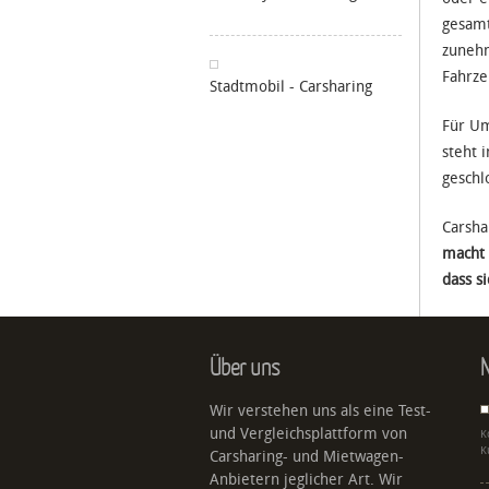
gesamt
zunehm
Fahrze
Stadtmobil - Carsharing
Für Um
steht 
geschl
Carsha
macht 
dass s
Über uns
N
Wir verstehen uns als eine Test-
und Vergleichsplattform von
K
K
Carsharing- und Mietwagen-
Anbietern jeglicher Art. Wir