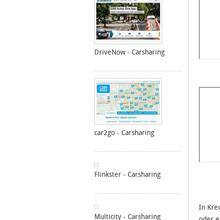
DriveNow - Carsharing
car2go - Carsharing
Flinkster - Carsharing
In Kre
Multicity - Carsharing
oder e