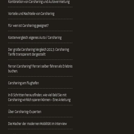
Kombination von Carsharing und Autovermietung
Vorteile und Nachteile von Carsharing
Für wen ist Carsharing geeignet?
Kostenvergleich: eigenes Auto / Carsharing
Der große Carsharing Vergleich 2013: Carsharing
Tarife transparent dargestellt
Ferrari Carsharing? Ferrari selber fahren als Erlebnis
buchen.
Carsharing am Flughafen
In 8 Schritten herausfinden, wie viel Geld Sie mit
Carsharing wirklich sparen können - Eine Anleitung
Über Carsharing-Experten
Die Macher der modernen Mobilität im Interview