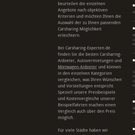
beurteilen die einzelnen
Angebote nach objektiven
K
Kriterien und möchten Ihnen die
Auswahl der zu Ihnen passenden
Carsharing-Möglichkeit
erleichtern.
M
L
K
Bei Carsharing-Experten.de
finden Sie die besten Carsharing-
Anbieter, Autovermietungen und
Mietwagen-Anbieter
und können
C
in den einzelnen Kategorien
T
vergleichen, was Ihren Wünschen
L
und Vorstellungen entspricht.
K
Speziell unsere Preisbeispiele
und Kostenvergleiche unserer
Beispielfahrten machen einen
M
Vergleich auch über den Preis
L
möglich.
Für viele Städte haben wir