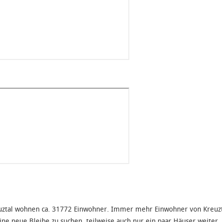
uztal wohnen ca. 31772 Einwohner. Immer mehr Einwohner von Kreuzta
ine neue Bleibe zu suchen, teilweise auch nur ein paar Häuser weiter. 