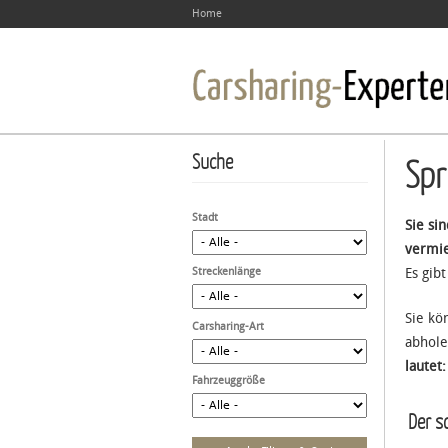
Home
Suche
Spr
Stadt
Sie si
vermie
Streckenlänge
Es gib
Sie kö
Carsharing-Art
abhole
lautet
Fahrzeuggröße
Der sc