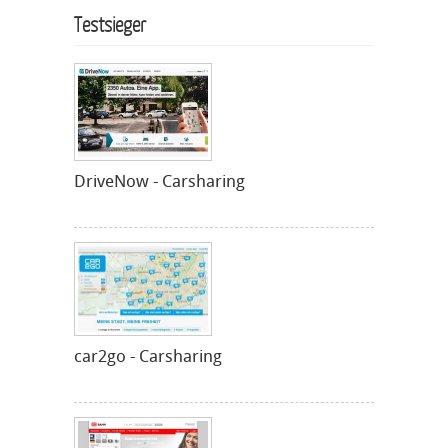
Testsieger
DriveNow - Carsharing
car2go - Carsharing