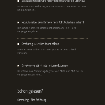
Sebastian Hofelich wird neuer Geschäftsführer bei DriveNow
DriveNow, das Carsharing Joint-Venture zwischen BMW und SIXT
bekommt einen...
Mit Autonetzer zum Karneval nach Köln: Gutschein sichern!
Die aktuelle Karnevalssaison hat bereits am 11.11. des
vergangenen Jahres...
Carsharing 2015: Der Boom hält an
Mehr als eine Million Carsharer gibt es in Deutschland.
Führende...
DriveNow verstärkt internationale Expansion
DriveNow, das Carsahring-Angebot von BMW und SIXT hat im
vergangenen Jahr die...
Schon gelesen?
Carsharing - Eine Erklärung