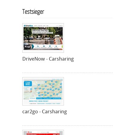
Testsieger
DriveNow - Carsharing
car2go - Carsharing