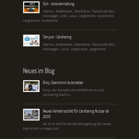
Sixt - Autovermietung
Cabrios, Mittelklasse, Oberklasse, Transporter/Bus,
Kleinwagen, LKW, Luxus, Langstrecke, Kurzstrecke,
Langstrecke, Kurzstrecke
Tamyca - Carsharing
Cabrios, Mittelklasse, Oberklasse, Transporter/Bus,
Kleinwagen, Luxus, Langstrecke, Langstrecke
Neues im Blog
Drivy übernimmt Autonetzer
Drivy, der europäische Marktführer im p2p
Carsharing-Markt ü...
Neues Verkehrsschild für Carsharing Nutzer ab
2016
Ab 2016 möchte die Bundesregierung ein neues
Park-Schild in knapp 500...