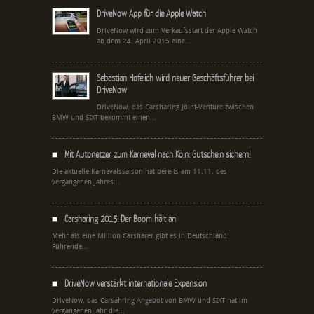
DriveNow App für die Apple Watch
DriveNow wird zum Verkaufsstart der Apple Watch
ab dem 24. April 2015 eine...
Sebastian Hofelich wird neuer Geschäftsführer bei
DriveNow
DriveNow, das Carsharing Joint-Venture zwischen
BMW und SIXT bekommt einen...
Mit Autonetzer zum Karneval nach Köln: Gutschein sichern!
Die aktuelle Karnevalssaison hat bereits am 11.11. des
vergangenen Jahres...
Carsharing 2015: Der Boom hält an
Mehr als eine Million Carsharer gibt es in Deutschland.
Führende...
DriveNow verstärkt internationale Expansion
DriveNow, das Carsahring-Angebot von BMW und SIXT hat im
vergangenen Jahr die...