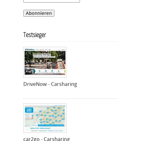
Testsieger
DriveNow - Carsharing
car2go - Carsharing