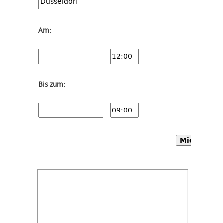
Am:
Bis zum:
Mietwagen