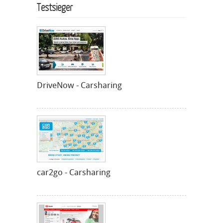
Testsieger
DriveNow - Carsharing
car2go - Carsharing