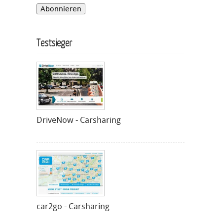
Testsieger
DriveNow - Carsharing
car2go - Carsharing