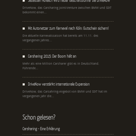
Sebastian Hofelich wird neuer Geschäftsführer bei DriveNow
DriveNow, das Carsharing Joint-Venture zwischen BMW und SIXT
bekommt einen...
Mit Autonetzer zum Karneval nach Köln: Gutschein sichern!
Die aktuelle Karnevalssaison hat bereits am 11.11. des
vergangenen Jahres...
Carsharing 2015: Der Boom hält an
Mehr als eine Million Carsharer gibt es in Deutschland.
Führende...
DriveNow verstärkt internationale Expansion
DriveNow, das Carsahring-Angebot von BMW und SIXT hat im
vergangenen Jahr die...
Schon gelesen?
Carsharing - Eine Erklärung