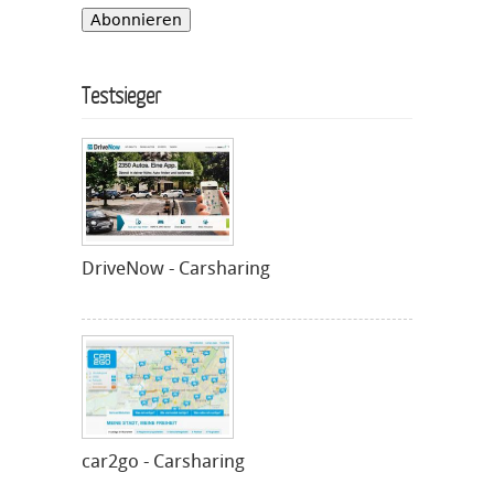
Testsieger
DriveNow - Carsharing
car2go - Carsharing