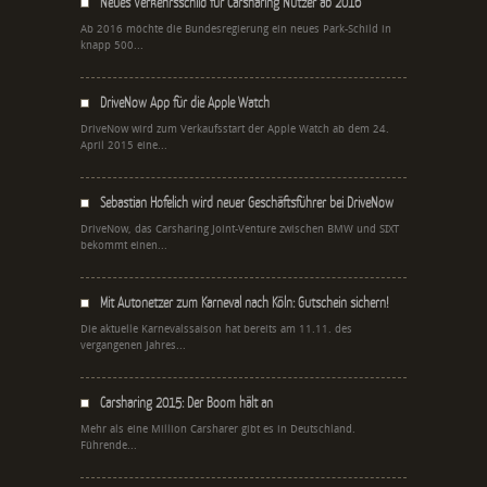
Neues Verkehrsschild für Carsharing Nutzer ab 2016
Ab 2016 möchte die Bundesregierung ein neues Park-Schild in
knapp 500...
DriveNow App für die Apple Watch
DriveNow wird zum Verkaufsstart der Apple Watch ab dem 24.
April 2015 eine...
Sebastian Hofelich wird neuer Geschäftsführer bei DriveNow
DriveNow, das Carsharing Joint-Venture zwischen BMW und SIXT
bekommt einen...
Mit Autonetzer zum Karneval nach Köln: Gutschein sichern!
Die aktuelle Karnevalssaison hat bereits am 11.11. des
vergangenen Jahres...
Carsharing 2015: Der Boom hält an
Mehr als eine Million Carsharer gibt es in Deutschland.
Führende...