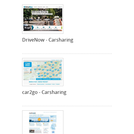
DriveNow - Carsharing
car2go - Carsharing