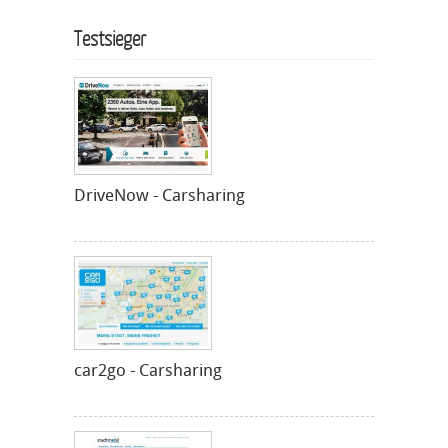
Testsieger
DriveNow - Carsharing
car2go - Carsharing