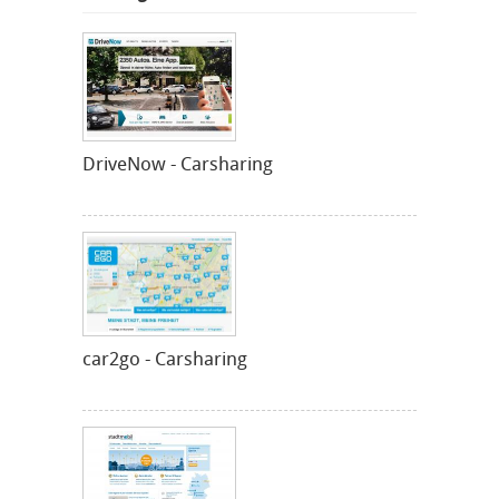
DriveNow - Carsharing
car2go - Carsharing