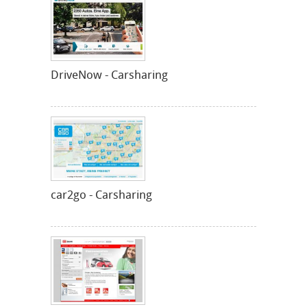
DriveNow - Carsharing
car2go - Carsharing