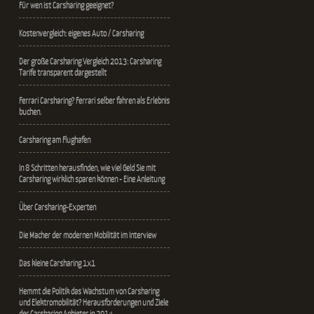
Für wen ist Carsharing geeignet?
Kostenvergleich: eigenes Auto / Carsharing
Der große Carsharing Vergleich 2013: Carsharing
Tarife transparent dargestellt
Ferrari Carsharing? Ferrari selber fahren als Erlebnis
buchen.
Carsharing am Flughafen
In 8 Schritten herausfinden, wie viel Geld Sie mit
Carsharing wirklich sparen können - Eine Anleitung
Über Carsharing-Experten
Die Macher der modernen Mobilität im Interview
Das kleine Carsharing 1x1
Hemmt die Politik das Wachstum von Carsharing
und Elektromobilität? Herausforderungen und Ziele
der Carsharing Anbieter in 2014