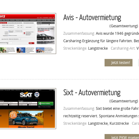
Avis - Autovermietung
(Gesamtwertung)
Zusammenfassung:
Avis wurde 1946 gegründet
Carsharing-Ergänzung für längere Fahrten. Be
Streckenlänge:
Langstrecke
Carsharing-Art:
V
Jetzt testen!
Sixt - Autovermietung
(Gesamtwertung)
Zusammenfassung:
Sixt bietet eine große Fa
rechtzeitig reserviert. Spontane Anmietungen 
Streckenlänge:
Langstrecke, Kurzstrecke
Cars
Jetzt PKW mieten