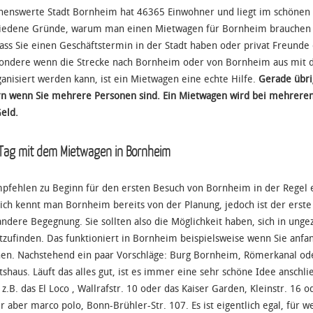
henswerte Stadt Bornheim hat 46365 Einwohner und liegt im schönen 
iedene Gründe, warum man einen Mietwagen für Bornheim brauchen k
dass Sie einen Geschäftstermin in der Stadt haben oder privat Freunde
ondere wenn die Strecke nach Bornheim oder von Bornheim aus mit de
ganisiert werden kann, ist ein Mietwagen eine echte Hilfe.
Gerade übrig
n wenn Sie mehrere Personen sind. Ein Mietwagen wird bei mehreren
eld.
 Tag mit dem Mietwagen in Bornheim
pfehlen zu Beginn für den ersten Besuch von Bornheim in der Regel e
lich kennt man Bornheim bereits von der Planung, jedoch ist der erst
 andere Begegnung. Sie sollten also die Möglichkeit haben, sich in u
tzufinden. Das funktioniert in Bornheim beispielsweise wenn Sie anfa
en. Nachstehend ein paar Vorschläge: Burg Bornheim, Römerkanal ode
tshaus. Läuft das alles gut, ist es immer eine sehr schöne Idee anschl
s z.B. das El Loco , Wallrafstr. 10 oder das Kaiser Garden, Kleinstr. 16
r aber marco polo, Bonn-Brühler-Str. 107. Es ist eigentlich egal, für w