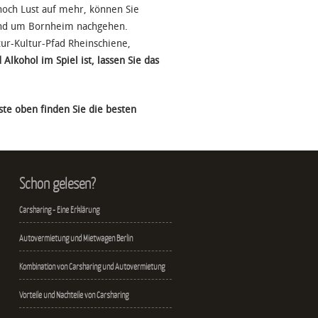
noch Lust auf mehr, können Sie
 rund um Bornheim nachgehen.
ur-Kultur-Pfad Rheinschiene,
 Alkohol im Spiel ist, lassen Sie das
ste oben finden Sie die besten
Schon gelesen?
Carsharing - Eine Erklärung
Autovermietung und Mietwagen Berlin
Kombination von Carsharing und Autovermietung
Vorteile und Nachteile von Carsharing