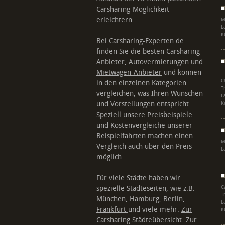
Carsharing-Möglichkeit
erleichtern.
M
L
K
Bei Carsharing-Experten.de
finden Sie die besten Carsharing-
Anbieter, Autovermietungen und
Mietwagen-Anbieter
und können
C
in den einzelnen Kategorien
T
vergleichen, was Ihren Wünschen
L
und Vorstellungen entspricht.
K
Speziell unsere Preisbeispiele
und Kostenvergleiche unserer
Beispielfahrten machen einen
M
Vergleich auch über den Preis
L
möglich.
Für viele Städte haben wir
spezielle Städteseiten, wie z.B.
C
T
München
,
Hamburg
,
Berlin
,
L
Frankfurt
und viele mehr.
Zur
K
Carsharing Städteübersicht
. Zur