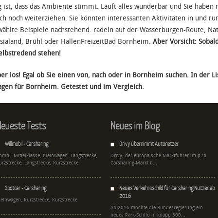
g ist, dass das Ambiente stimmt. Läuft alles wunderbar und Sie haben 
ich noch weiterziehen. Sie könnten interessanten Aktivitäten in und
ählte Beispiele nachstehend: radeln auf der Wasserburgen-Route, Nat
sialand, Brühl oder HallenFreizeitBad Bornheim.
Aber Vorsicht: Sobald
elbstredend stehen!
er los! Egal ob Sie einen von, nach oder in Bornheim suchen. In der Li
gen für Bornheim. Getestet und im Vergleich.
eueste Tests
Neues im Blog
Willmobil - Carsharing
Drivy übernimmt Autonetzer
ombi, Mittelklasse, Kleinwagen, Langstrecke,
Drivy, der europäische Marktführer im p2p
urzstrecke, Langstrecke, Kurzstrecke
Carsharing-Markt ü...
Spotcar - Carsharing
Neues Verkehrsschild für Carsharing Nutzer ab
2016
leinwagen, Kurzstrecke, Kurzstrecke
Ab 2016 möchte die Bundesregierung ein
neues Park-Schild in knapp 500...