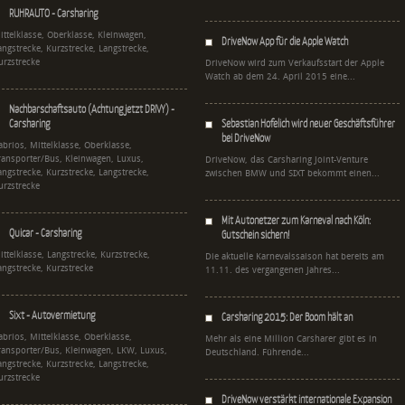
RUHRAUTO - Carsharing
ittelklasse, Oberklasse, Kleinwagen,
DriveNow App für die Apple Watch
angstrecke, Kurzstrecke, Langstrecke,
urzstrecke
DriveNow wird zum Verkaufsstart der Apple
Watch ab dem 24. April 2015 eine...
Nachbarschaftsauto (Achtung jetzt DRIVY) -
Carsharing
Sebastian Hofelich wird neuer Geschäftsführer
bei DriveNow
abrios, Mittelklasse, Oberklasse,
ransporter/Bus, Kleinwagen, Luxus,
DriveNow, das Carsharing Joint-Venture
angstrecke, Kurzstrecke, Langstrecke,
zwischen BMW und SIXT bekommt einen...
urzstrecke
Mit Autonetzer zum Karneval nach Köln:
Quicar - Carsharing
Gutschein sichern!
ittelklasse, Langstrecke, Kurzstrecke,
Die aktuelle Karnevalssaison hat bereits am
angstrecke, Kurzstrecke
11.11. des vergangenen Jahres...
Sixt - Autovermietung
Carsharing 2015: Der Boom hält an
abrios, Mittelklasse, Oberklasse,
Mehr als eine Million Carsharer gibt es in
ransporter/Bus, Kleinwagen, LKW, Luxus,
Deutschland. Führende...
angstrecke, Kurzstrecke, Langstrecke,
urzstrecke
DriveNow verstärkt internationale Expansion