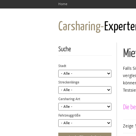
Home
Suche
Mie
Stadt
Falls 
vergle
Streckenlänge
können
Testsi
Carsharing-Art
Die b
Fahrzeuggröße
Zeige