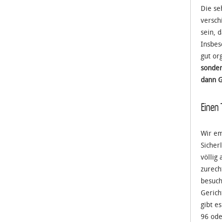
Die se
versch
sein, 
Insbes
gut or
sonder
dann G
Einen
Wir em
Sicher
völlig
zurech
besuch
Gerich
gibt e
96 ode