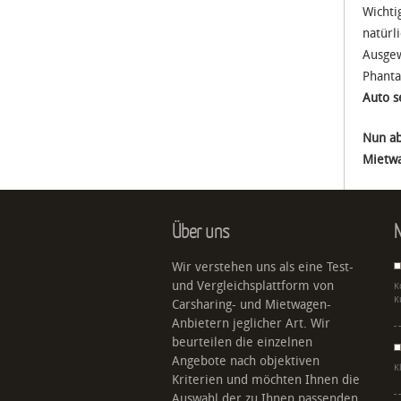
Wichti
natürl
Ausgew
Phanta
Auto s
Nun ab
Mietwa
Über uns
N
Wir verstehen uns als eine Test-
und Vergleichsplattform von
K
K
Carsharing- und Mietwagen-
Anbietern jeglicher Art. Wir
beurteilen die einzelnen
Angebote nach objektiven
K
Kriterien und möchten Ihnen die
Auswahl der zu Ihnen passenden