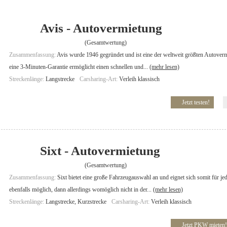
Avis - Autovermietung
(Gesamtwertung)
Zusammenfassung:
Avis wurde 1946 gegründet und ist eine der weltweit größten Autoverm
eine 3-Minuten-Garantie ermöglicht einen schnellen und...
(mehr lesen)
Streckenlänge:
Langstrecke
Carsharing-Art:
Verleih klassisch
Jetzt testen!
Sixt - Autovermietung
(Gesamtwertung)
Zusammenfassung:
Sixt bietet eine große Fahrzeugauswahl an und eignet sich somit für j
ebenfalls möglich, dann allerdings womöglich nicht in der...
(mehr lesen)
Streckenlänge:
Langstrecke, Kurzstrecke
Carsharing-Art:
Verleih klassisch
Jetzt PKW mieten!