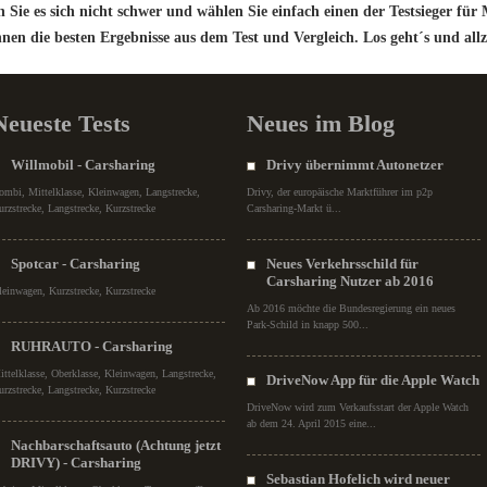
Sie es sich nicht schwer und wählen Sie einfach einen der Testsieger für 
hnen die besten Ergebnisse aus dem Test und Vergleich. Los geht´s und allz
Neueste Tests
Neues im Blog
Willmobil - Carsharing
Drivy übernimmt Autonetzer
ombi, Mittelklasse, Kleinwagen, Langstrecke,
Drivy, der europäische Marktführer im p2p
urzstrecke, Langstrecke, Kurzstrecke
Carsharing-Markt ü...
Spotcar - Carsharing
Neues Verkehrsschild für
Carsharing Nutzer ab 2016
leinwagen, Kurzstrecke, Kurzstrecke
Ab 2016 möchte die Bundesregierung ein neues
Park-Schild in knapp 500...
RUHRAUTO - Carsharing
ittelklasse, Oberklasse, Kleinwagen, Langstrecke,
DriveNow App für die Apple Watch
urzstrecke, Langstrecke, Kurzstrecke
DriveNow wird zum Verkaufsstart der Apple Watch
ab dem 24. April 2015 eine...
Nachbarschaftsauto (Achtung jetzt
DRIVY) - Carsharing
Sebastian Hofelich wird neuer