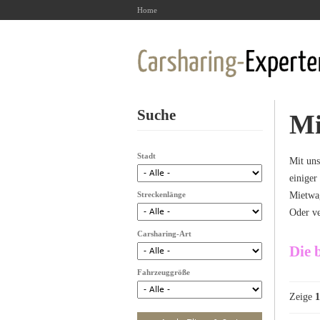
Home
Suche
Mi
Stadt
Mit uns
einiger
Streckenlänge
Mietwag
Oder ve
Carsharing-Art
Die 
Fahrzeuggröße
Zeige
1