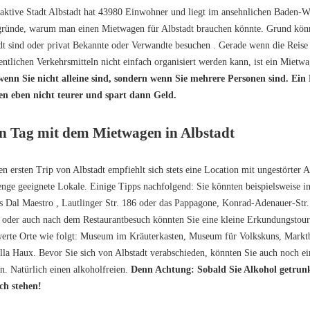
raktive Stadt Albstadt hat 43980 Einwohner und liegt im ansehnlichen Baden-W
ünde, warum man einen Mietwagen für Albstadt brauchen könnte. Grund könnte
dt sind oder privat Bekannte oder Verwandte besuchen . Gerade wenn die Reise 
entlichen Verkehrsmitteln nicht einfach organisiert werden kann, ist ein Mietwa
wenn Sie nicht alleine sind, sondern wenn Sie mehrere Personen sind. Ei
en eben nicht teurer und spart dann Geld.
n Tag mit dem Mietwagen in Albstadt
en ersten Trip von Albstadt empfiehlt sich stets eine Location mit ungestörter 
nge geeignete Lokale. Einige Tipps nachfolgend: Sie könnten beispielsweise in
s Dal Maestro , Lautlinger Str. 186 oder das Pappagone, Konrad-Adenauer-Str.
 oder auch nach dem Restaurantbesuch könnten Sie eine kleine Erkundungstou
erte Orte wie folgt: Museum im Kräuterkasten, Museum für Volkskuns, Marktb
lla Haux. Bevor Sie sich von Albstadt verabschieden, könnten Sie auch noch e
n. Natürlich einen alkoholfreien.
Denn Achtung: Sobald Sie Alkohol getrun
ch stehen!