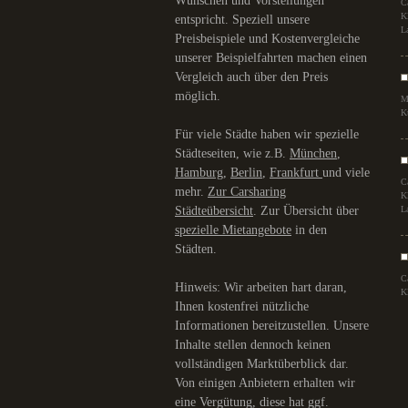
Wünschen und Vorstellungen
C
K
entspricht. Speziell unsere
L
Preisbeispiele und Kostenvergleiche
unserer Beispielfahrten machen einen
Vergleich auch über den Preis
möglich.
M
K
Für viele Städte haben wir spezielle
Städteseiten, wie z.B.
München
,
Hamburg
,
Berlin
,
Frankfurt
und viele
C
mehr.
Zur Carsharing
K
Städteübersicht
. Zur Übersicht über
L
spezielle Mietangebote
in den
Städten.
C
Hinweis: Wir arbeiten hart daran,
K
Ihnen kostenfrei nützliche
Informationen bereitzustellen. Unsere
Inhalte stellen dennoch keinen
vollständigen Marktüberblick dar.
Von einigen Anbietern erhalten wir
eine Vergütung, diese hat ggf.