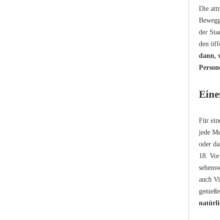
Die att
Beweggr
der Sta
den öff
dann, 
Person
Eine
Für ein
jede Me
oder da
18. Vor
sehensw
auch Vi
genieße
natürli