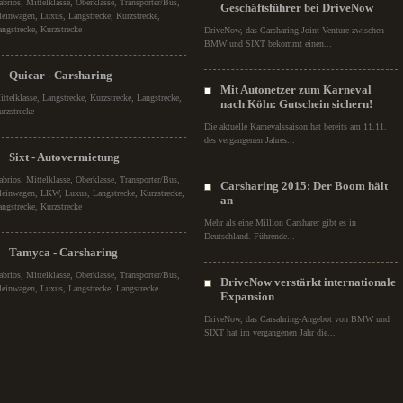
abrios, Mittelklasse, Oberklasse, Transporter/Bus,
Geschäftsführer bei DriveNow
leinwagen, Luxus, Langstrecke, Kurzstrecke,
angstrecke, Kurzstrecke
DriveNow, das Carsharing Joint-Venture zwischen
BMW und SIXT bekommt einen...
Quicar - Carsharing
Mit Autonetzer zum Karneval
ittelklasse, Langstrecke, Kurzstrecke, Langstrecke,
nach Köln: Gutschein sichern!
urzstrecke
Die aktuelle Karnevalssaison hat bereits am 11.11.
des vergangenen Jahres...
Sixt - Autovermietung
abrios, Mittelklasse, Oberklasse, Transporter/Bus,
Carsharing 2015: Der Boom hält
leinwagen, LKW, Luxus, Langstrecke, Kurzstrecke,
an
angstrecke, Kurzstrecke
Mehr als eine Million Carsharer gibt es in
Deutschland. Führende...
Tamyca - Carsharing
abrios, Mittelklasse, Oberklasse, Transporter/Bus,
DriveNow verstärkt internationale
leinwagen, Luxus, Langstrecke, Langstrecke
Expansion
DriveNow, das Carsahring-Angebot von BMW und
SIXT hat im vergangenen Jahr die...