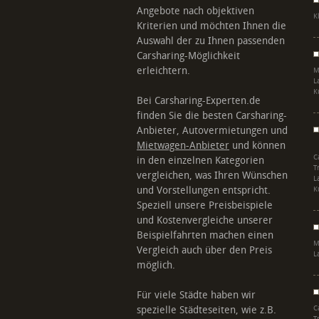
Angebote nach objektiven
K
Kriterien und möchten Ihnen die
Auswahl der zu Ihnen passenden
Carsharing-Möglichkeit
erleichtern.
M
L
K
Bei Carsharing-Experten.de
finden Sie die besten Carsharing-
Anbieter, Autovermietungen und
Mietwagen-Anbieter
und können
C
in den einzelnen Kategorien
T
vergleichen, was Ihren Wünschen
L
und Vorstellungen entspricht.
K
Speziell unsere Preisbeispiele
und Kostenvergleiche unserer
Beispielfahrten machen einen
M
Vergleich auch über den Preis
L
möglich.
Für viele Städte haben wir
spezielle Städteseiten, wie z.B.
C