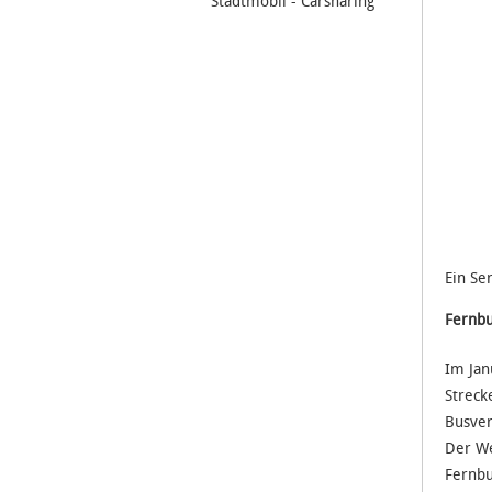
Stadtmobil - Carsharing
Ein Se
Fernbu
Im Jan
Streck
Busver
Der We
Fernbu