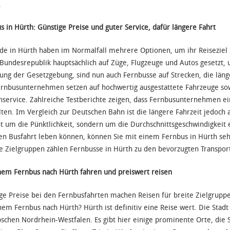
.
s in Hürth: Günstige Preise und guter Service, dafür längere Fahrt
de in Hürth haben im Normalfall mehrere Optionen, um ihr Reiseziel 
 Bundesrepublik hauptsächlich auf Züge, Flugzeuge und Autos gesetzt
ung der Gesetzgebung, sind nun auch Fernbusse auf Strecken, die länge
ernbusunternehmen setzen auf hochwertig ausgestattete Fahrzeuge so
service. Zahlreiche Testberichte zeigen, dass Fernbusunternehmen ein
elten. Im Vergleich zur Deutschen Bahn ist die längere Fahrzeit jedoch
ht um die Pünktlichkeit, sondern um die Durchschnittsgeschwindigkeit
en Busfahrt leben können, können Sie mit einem Fernbus in Hürth seh
e Zielgruppen zählen Fernbusse in Hürth zu den bevorzugten Transpor
nem Fernbus nach Hürth fahren und preiswert reisen
ge Preise bei den Fernbusfahrten machen Reisen für breite Zielgruppen
nem Fernbus nach Hürth? Hürth ist definitiv eine Reise wert. Die Stad
schen Nordrhein-Westfalen. Es gibt hier einige prominente Orte, die S