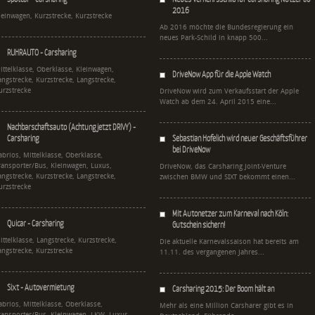
2016
leinwagen, Kurzstrecke, Kurzstrecke
Ab 2016 möchte die Bundesregierung ein
neues Park-Schild in knapp 500...
RUHRAUTO - Carsharing
ittelklasse, Oberklasse, Kleinwagen,
DriveNow App für die Apple Watch
angstrecke, Kurzstrecke, Langstrecke,
urzstrecke
DriveNow wird zum Verkaufsstart der Apple
Watch ab dem 24. April 2015 eine...
Nachbarschaftsauto (Achtung jetzt DRIVY) -
Carsharing
Sebastian Hofelich wird neuer Geschäftsführer
bei DriveNow
abrios, Mittelklasse, Oberklasse,
ransporter/Bus, Kleinwagen, Luxus,
DriveNow, das Carsharing Joint-Venture
angstrecke, Kurzstrecke, Langstrecke,
zwischen BMW und SIXT bekommt einen...
urzstrecke
Mit Autonetzer zum Karneval nach Köln:
Quicar - Carsharing
Gutschein sichern!
ittelklasse, Langstrecke, Kurzstrecke,
Die aktuelle Karnevalssaison hat bereits am
angstrecke, Kurzstrecke
11.11. des vergangenen Jahres...
Sixt - Autovermietung
Carsharing 2015: Der Boom hält an
abrios, Mittelklasse, Oberklasse,
Mehr als eine Million Carsharer gibt es in