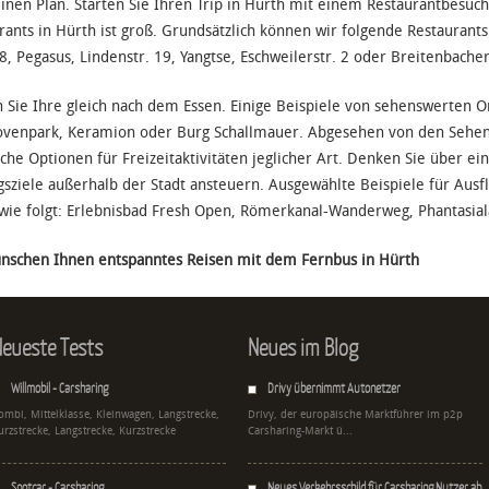
inen Plan. Starten Sie Ihren Trip in Hürth mit einem Restaurantbesuch.
rants in Hürth ist groß. Grundsätzlich können wir folgende Restauran
18, Pegasus, Lindenstr. 19, Yangtse, Eschweilerstr. 2 oder Breitenbacher
n Sie Ihre gleich nach dem Essen. Einige Beispiele von sehenswerten
venpark, Keramion oder Burg Schallmauer. Abgesehen von den Sehens
iche Optionen für Freizeitaktivitäten jeglicher Art. Denken Sie über e
gsziele außerhalb der Stadt ansteuern. Ausgewählte Beispiele für Ausf
wie folgt: Erlebnisbad Fresh Open, Römerkanal-Wanderweg, Phantasial
nschen Ihnen entspanntes Reisen mit dem Fernbus in Hürth
eueste Tests
Neues im Blog
Willmobil - Carsharing
Drivy übernimmt Autonetzer
ombi, Mittelklasse, Kleinwagen, Langstrecke,
Drivy, der europäische Marktführer im p2p
urzstrecke, Langstrecke, Kurzstrecke
Carsharing-Markt ü...
Spotcar - Carsharing
Neues Verkehrsschild für Carsharing Nutzer ab