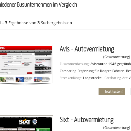
hiedener Busunternehmen im Vergleich
1
-
3
Ergebnisse von
3
Suchergebnissen.
Avis - Autovermietung
(Gesamtwertung)
Zusammenfassung:
Avis wurde 1946 gegründet
Carsharing-Ergänzung für längere Fahrten. Be
Streckenlänge:
Langstrecke
Carsharing-Art:
V
Jetzt testen!
Sixt - Autovermietung
(Gesamtwertung)