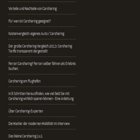
Vorteile und Nachteile von Carsharing
Für wen ist Carsharing geeignet?
Kostenvergleich: eigenes Auto / Carsharing
Der große Carsharing Vergleich 2013: Carsharing
Tarife transparent dargestellt
Ferrari Carsharing? Ferrari selber fahren als Erlebnis
buchen.
Carsharing am Flughafen
In 8 Schritten herausfinden, wie viel Geld Sie mit
Carsharing wirklich sparen können - Eine Anleitung
Über Carsharing-Experten
Die Macher der modernen Mobilität im Interview
Das kleine Carsharing 1x1