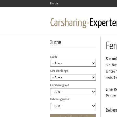
Home
Suche
Fer
Stadt
Sie mö
Sie hi
Streckenlänge
Untern
zwisch
Carsharing-Art
Eine R
Preise
Fahrzeuggröße
Geben 