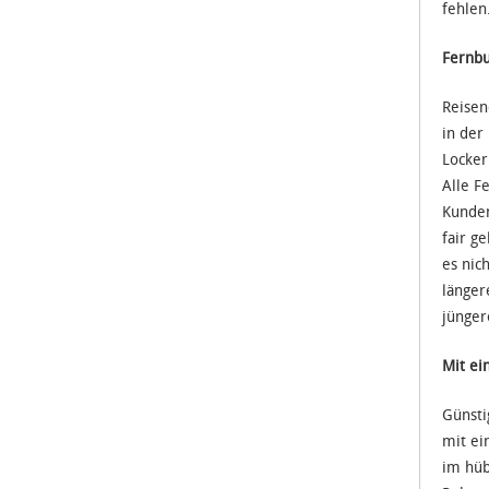
fehlen
Fernbu
Reisen
in der
Locker
Alle F
Kunden
fair g
es nic
länger
jünger
Mit ei
Günsti
mit ei
im hüb