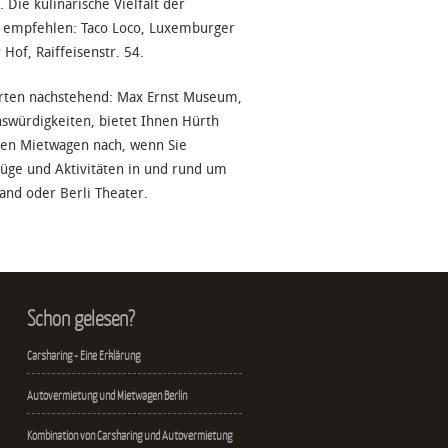
 Die kulinarische Vielfalt der
ts empfehlen: Taco Loco, Luxemburger
 Hof, Raiffeisenstr. 54.
 Orten nachstehend: Max Ernst Museum,
würdigkeiten, bietet Ihnen Hürth
inen Mietwagen nach, wenn Sie
lüge und Aktivitäten in und rund um
and oder Berli Theater.
Schon gelesen?
Carsharing - Eine Erklärung
Autovermietung und Mietwagen Berlin
Kombination von Carsharing und Autovermietung