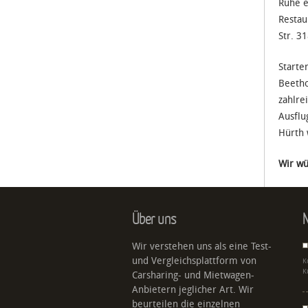
Ruhe e
Restau
Str. 3
Starte
Beetho
zahlre
Ausflu
Hürth 
Wir wü
Über uns
N
Wir verstehen uns als eine Test-
und Vergleichsplattform von
K
K
Carsharing- und Mietwagen-
Anbietern jeglicher Art. Wir
beurteilen die einzelnen