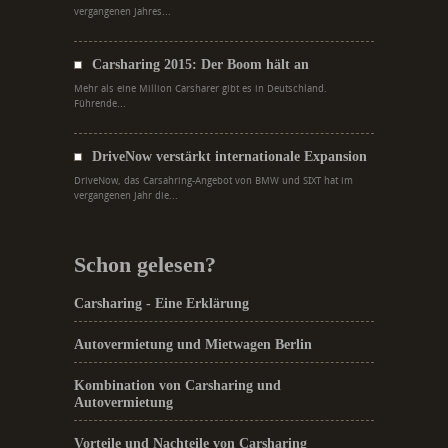
vergangenen Jahres...
Carsharing 2015: Der Boom hält an
Mehr als eine Million Carsharer gibt es in Deutschland.
Führende...
DriveNow verstärkt internationale Expansion
DriveNow, das Carsahring-Angebot von BMW und SIXT hat im
vergangenen Jahr die...
Schon gelesen?
Carsharing - Eine Erklärung
Autovermietung und Mietwagen Berlin
Kombination von Carsharing und
Autovermietung
Vorteile und Nachteile von Carsharing