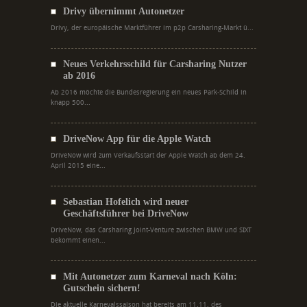
Drivy übernimmt Autonetzer
Drivy, der europäische Marktführer im p2p Carsharing-Markt ü...
Neues Verkehrsschild für Carsharing Nutzer
ab 2016
Ab 2016 möchte die Bundesregierung ein neues Park-Schild in
knapp 500...
DriveNow App für die Apple Watch
DriveNow wird zum Verkaufsstart der Apple Watch ab dem 24.
April 2015 eine...
Sebastian Hofelich wird neuer
Geschäftsführer bei DriveNow
DriveNow, das Carsharing Joint-Venture zwischen BMW und SIXT
bekommt einen...
Mit Autonetzer zum Karneval nach Köln:
Gutschein sichern!
Die aktuelle Karnevalssaison hat bereits am 11.11. des