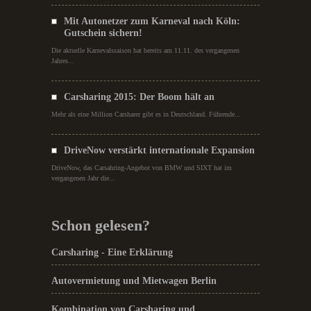
Mit Autonetzer zum Karneval nach Köln:
Gutschein sichern!
Die aktuelle Karnevalssaison hat bereits am 11.11. des vergangenen
Jahres...
Carsharing 2015: Der Boom hält an
Mehr als eine Million Carsharer gibt es in Deutschland. Führende...
DriveNow verstärkt internationale Expansion
DriveNow, das Carsahring-Angebot von BMW und SIXT hat im
vergangenen Jahr die...
Schon gelesen?
Carsharing - Eine Erklärung
Autovermietung und Mietwagen Berlin
Kombination von Carsharing und