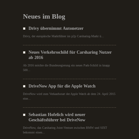
Neues im Blog
Drivy übernimmt Autonetzer
Drivy, der europäische Marktführer im p2p Carsharing-Markt ü...
Neues Verkehrsschild für Carsharing Nutzer
ab 2016
Ab 2016 möchte die Bundesregierung ein neues Park-Schild in knapp
500...
DriveNow App für die Apple Watch
DriveNow wird zum Verkaufsstart der Apple Watch ab dem 24. April 2015
eine...
Sebastian Hofelich wird neuer
Geschäftsführer bei DriveNow
DriveNow, das Carsharing Joint-Venture zwischen BMW und SIXT
bekommt einen...