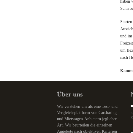
haben w
Scharou
Starten
Aussich
und im 
Freizei
um flex
nach He
Kommen
Über uns
Wir verstehen uns als eine Test- und
Vergleichsplattform von Carsharing-
K
K
und Mietwagen-Anbietern jeglicher
Art. Wir beurteilen die einzelnen
Angebote nach objektiven Kriterien