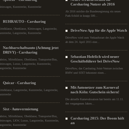
Carsharing Nutzer ab 2016
leinwagen, Kurzstrecke, Kurzstrecke
Ab 2016 möchte die Bundesregierung ein neues
Park-Schild in knapp 500...
RUHRAUTO - Carsharing
ittelklasse, Oberklasse, Kleinwagen, Langstrecke,
DriveNow App für die Apple Watch
urzstrecke, Langstrecke, Kurzstrecke
DriveNow wird zum Verkaufsstart der Apple Watch
ab dem 24. April 2015 eine...
Nachbarschaftsauto (Achtung jetzt
DRIVY) - Carsharing
Sebastian Hofelich wird neuer
abrios, Mittelklasse, Oberklasse, Transporter/Bus,
Geschäftsführer bei DriveNow
leinwagen, Luxus, Langstrecke, Kurzstrecke,
angstrecke, Kurzstrecke
DriveNow, das Carsharing Joint-Venture zwischen
BMW und SIXT bekommt einen...
Quicar - Carsharing
Mit Autonetzer zum Karneval
ittelklasse, Langstrecke, Kurzstrecke, Langstrecke,
nach Köln: Gutschein sichern!
urzstrecke
Die aktuelle Karnevalssaison hat bereits am 11.11.
des vergangenen Jahres...
Sixt - Autovermietung
abrios, Mittelklasse, Oberklasse, Transporter/Bus,
Carsharing 2015: Der Boom hält
leinwagen, LKW, Luxus, Langstrecke, Kurzstrecke,
an
angstrecke, Kurzstrecke