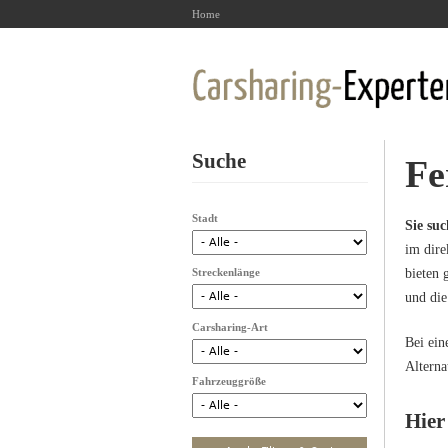
Home
Suche
Fe
Stadt
Sie su
im dir
Streckenlänge
bieten 
und die
Carsharing-Art
Bei ein
Alterna
Fahrzeuggröße
Hier