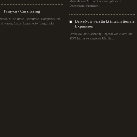
Mehr als eine Million Carsharer gibt es in
Deutschland. Führende...
Tamyca - Carsharing
abrios, Mittelklasse, Oberklasse, Transporter/Bus,
DriveNow verstärkt internationale
leinwagen, Luxus, Langstrecke, Langstrecke
Expansion
DriveNow, das Carsahring-Angebot von BMW und
SIXT hat im vergangenen Jahr die...