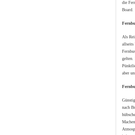
die Fer
Board.
Fernbu
Als Rei
allseit
Fernbus
gelten.
Pünktli
aber un
Fernbu
Günstig
nach Br
hübsche
Machen 
Atmosph