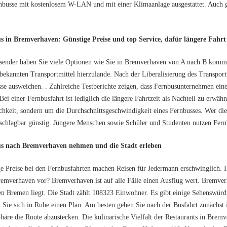
nbusse mit kostenlosem W-LAN und mit einer Klimaanlage ausgestattet. Auch 
s in Bremverhaven: Günstige Preise und top Service, dafür längere Fahrt
sender haben Sie viele Optionen wie Sie in Bremverhaven von A nach B kommen
s bekannten Transportmittel hierzulande. Nach der Liberalisierung des Transpor
se ausweichen. . Zahlreiche Testberichte zeigen, dass Fernbusunternehmen einen
 Bei einer Fernbusfahrt ist lediglich die längere Fahrtzeit als Nachteil zu erwäh
chkeit, sondern um die Durchschnittsgeschwindigkeit eines Fernbusses. Wer di
schlagbar günstig. Jüngere Menschen sowie Schüler und Studenten nutzen Fern
s nach Bremverhaven nehmen und die Stadt erleben
e Preise bei den Fernbusfahrten machen Reisen für Jedermann erschwinglich. 
emverhaven vor? Bremverhaven ist auf alle Fälle einen Ausflug wert. Bremverh
n Bremen liegt. Die Stadt zählt 108323 Einwohner. Es gibt einige Sehenswürdig
Sie sich in Ruhe einen Plan. Am besten gehen Sie nach der Busfahrt zunächst i
äre die Route abzustecken. Die kulinarische Vielfalt der Restaurants in Bremv