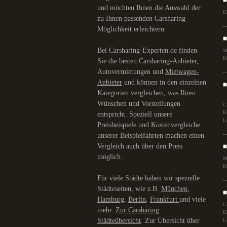
und möchten Ihnen die Auswahl der
K
zu Ihnen passenden Carsharing-
Möglichkeit erleichtern.
Bei Carsharing-Experten.de finden
M
K
Sie die besten Carsharing-Anbieter,
Autovermietungen und
Mietwagen-
Anbieter
und können in den einzelnen
Kategorien vergleichen, was Ihren
Wünschen und Vorstellungen
C
K
entspricht. Speziell unsere
L
Preisbeispiele und Kostenvergleiche
unserer Beispielfahrten machen einen
Vergleich auch über den Preis
möglich.
M
K
Für viele Städte haben wir spezielle
Städteseiten, wie z.B.
München
,
Hamburg
,
Berlin
,
Frankfurt
und viele
C
mehr.
Zur Carsharing
K
Städteübersicht
. Zur Übersicht über
L