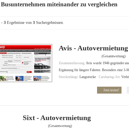
r Busunternehmen miteinander zu vergleichen
-
3
Ergebnisse von
3
Suchergebnissen.
Avis - Autovermietung
(Gesamtwertung)
Zusammenfassung:
Avis wurde 1946 gegründet und i
Ergänzung für längere Fahrten. Besonders eine 3-M
Streckenlänge:
Langstrecke
Carsharing-Art:
Verle
Jetzt testen!
Sixt - Autovermietung
(Gesamtwertung)