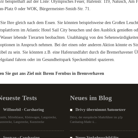
ir beispielhaft auf der Liste: Olympisches Feuer, Hafenstr. 119, Natusch, Am 
n-Platz 0 oder WOK, Bürgermeister-Smidt-Str. 71.
 Sie Ihre gleich nach dem Essen. Sie könnten beispielsweise den Großen Leu
tsplattform im Atlantic Hotel Sail City besuchen und den Ausblick genießen 
Wasser lebende Tierarten beobachten. Unabhängig von den Sehenswürdigkeiten, 
toptionen in Anspruch nehmen. Bei der einen oder anderen Aktion könnte es S
ibel zu sein. Sie könnten z.B. eine Hafenrundfahrt durch die Bremerhavener 
lgoland fahren oder im Gesundheitspark Speckenbüttel spazieren.
 Sie gut ans Ziel mit Ihrem Fernbus in Bremverhaven
Neueste Tests
Neues im Blog
Willmobil - Carsharing
Drivy übernimmt Autonetzer
ombi, Mittelklasse, Kleinwagen, Langstrecke,
Drivy, der europäische Marktführer im p2p
urzstrecke, Langstrecke, Kurzstrecke
Carsharing-Markt ü...
Spotcar - Carsharing
Neues Verkehrsschild für