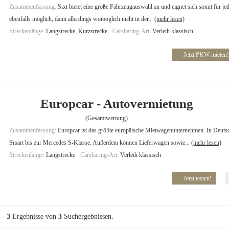
Zusammenfassung:
Sixt bietet eine große Fahrzeugauswahl an und eignet sich somit für j
ebenfalls möglich, dann allerdings womöglich nicht in der...
(mehr lesen)
Streckenlänge:
Langstrecke, Kurzstrecke
Carsharing-Art:
Verleih klassisch
Jetzt PKW mieten!
Europcar - Autovermietung
(Gesamtwertung)
Zusammenfassung:
Europcar ist das größte europäische Mietwagenunternehmen. In Deuts
Smart bis zur Mercedes S-Klasse. Außerdem können Lieferwagen sowie...
(mehr lesen)
Streckenlänge:
Langstrecke
Carsharing-Art:
Verleih klassisch
Jetzt testen!
-
3
Ergebnisse von
3
Suchergebnissen.