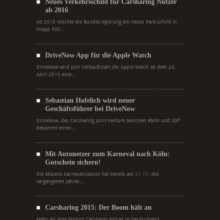
Neues Verkehrsschild für Carsharing Nutzer
ab 2016
Ab 2016 möchte die Bundesregierung ein neues Park-Schild in
knapp 500...
DriveNow App für die Apple Watch
DriveNow wird zum Verkaufsstart der Apple Watch ab dem 24.
April 2015 eine...
Sebastian Hofelich wird neuer
Geschäftsführer bei DriveNow
DriveNow, das Carsharing Joint-Venture zwischen BMW und SIXT
bekommt einen...
Mit Autonetzer zum Karneval nach Köln:
Gutschein sichern!
Die aktuelle Karnevalssaison hat bereits am 11.11. des
vergangenen Jahres...
Carsharing 2015: Der Boom hält an
Mehr als eine Million Carsharer gibt es in Deutschland.