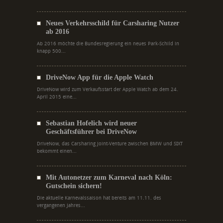
Neues Verkehrsschild für Carsharing Nutzer
ab 2016
Ab 2016 möchte die Bundesregierung ein neues Park-Schild in
knapp 500...
DriveNow App für die Apple Watch
DriveNow wird zum Verkaufsstart der Apple Watch ab dem 24.
April 2015 eine...
Sebastian Hofelich wird neuer
Geschäftsführer bei DriveNow
DriveNow, das Carsharing Joint-Venture zwischen BMW und SIXT
bekommt einen...
Mit Autonetzer zum Karneval nach Köln:
Gutschein sichern!
Die aktuelle Karnevalssaison hat bereits am 11.11. des
vergangenen Jahres...