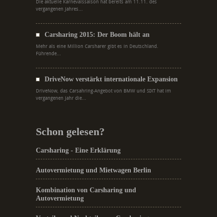
Die aktuelle Karnevalssaison hat bereits am 11.11. des
vergangenen Jahres...
Carsharing 2015: Der Boom hält an
Mehr als eine Million Carsharer gibt es in Deutschland.
Führende...
DriveNow verstärkt internationale Expansion
DriveNow, das Carsahring-Angebot von BMW und SIXT hat im
vergangenen Jahr die...
Schon gelesen?
Carsharing - Eine Erklärung
Autovermietung und Mietwagen Berlin
Kombination von Carsharing und
Autovermietung