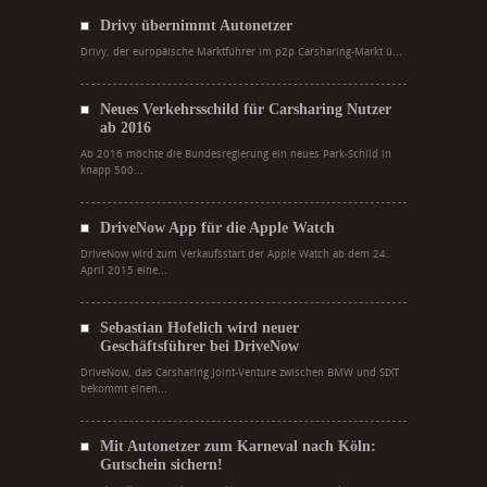
Drivy übernimmt Autonetzer
Drivy, der europäische Marktführer im p2p Carsharing-Markt ü...
Neues Verkehrsschild für Carsharing Nutzer
ab 2016
Ab 2016 möchte die Bundesregierung ein neues Park-Schild in
knapp 500...
DriveNow App für die Apple Watch
DriveNow wird zum Verkaufsstart der Apple Watch ab dem 24.
April 2015 eine...
Sebastian Hofelich wird neuer
Geschäftsführer bei DriveNow
DriveNow, das Carsharing Joint-Venture zwischen BMW und SIXT
bekommt einen...
Mit Autonetzer zum Karneval nach Köln:
Gutschein sichern!