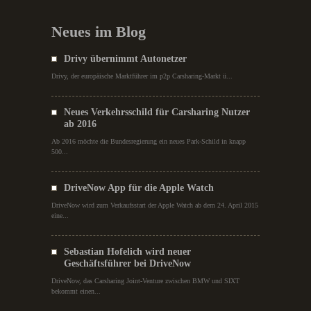
Neues im Blog
Drivy übernimmt Autonetzer
Drivy, der europäische Marktführer im p2p Carsharing-Markt ü...
Neues Verkehrsschild für Carsharing Nutzer
ab 2016
Ab 2016 möchte die Bundesregierung ein neues Park-Schild in knapp
500...
DriveNow App für die Apple Watch
DriveNow wird zum Verkaufsstart der Apple Watch ab dem 24. April 2015
eine...
Sebastian Hofelich wird neuer
Geschäftsführer bei DriveNow
DriveNow, das Carsharing Joint-Venture zwischen BMW und SIXT
bekommt einen...