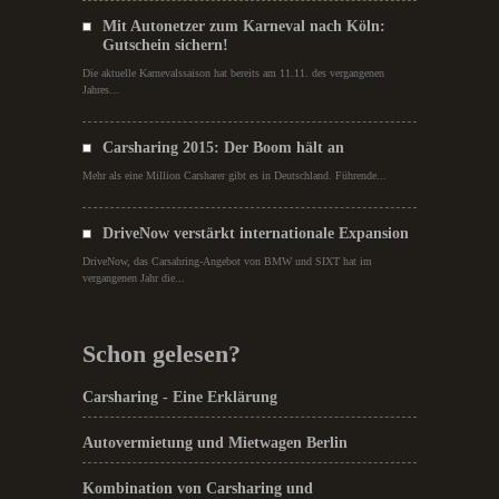
Mit Autonetzer zum Karneval nach Köln:
Gutschein sichern!
Die aktuelle Karnevalssaison hat bereits am 11.11. des vergangenen
Jahres...
Carsharing 2015: Der Boom hält an
Mehr als eine Million Carsharer gibt es in Deutschland. Führende...
DriveNow verstärkt internationale Expansion
DriveNow, das Carsahring-Angebot von BMW und SIXT hat im
vergangenen Jahr die...
Schon gelesen?
Carsharing - Eine Erklärung
Autovermietung und Mietwagen Berlin
Kombination von Carsharing und