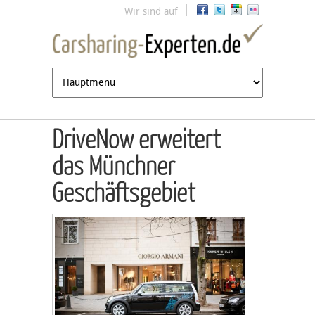
Jump to navigation
Wir sind auf
DriveNow erweitert
das Münchner
Geschäftsgebiet