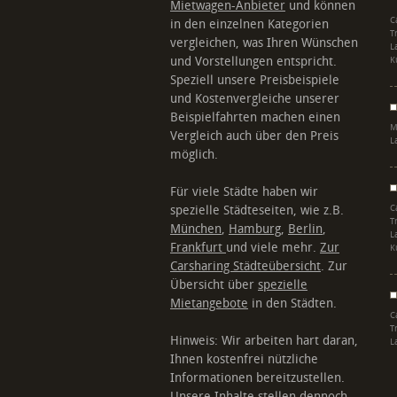
Mietwagen-Anbieter
und können
C
in den einzelnen Kategorien
T
vergleichen, was Ihren Wünschen
L
und Vorstellungen entspricht.
K
Speziell unsere Preisbeispiele
und Kostenvergleiche unserer
Beispielfahrten machen einen
M
Vergleich auch über den Preis
L
möglich.
Für viele Städte haben wir
spezielle Städteseiten, wie z.B.
C
T
München
,
Hamburg
,
Berlin
,
L
Frankfurt
und viele mehr.
Zur
K
Carsharing Städteübersicht
. Zur
Übersicht über
spezielle
Mietangebote
in den Städten.
C
T
Hinweis: Wir arbeiten hart daran,
L
Ihnen kostenfrei nützliche
Informationen bereitzustellen.
Unsere Inhalte stellen dennoch