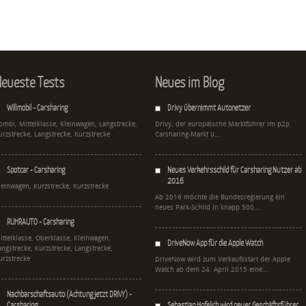
eueste Tests
Neues im Blog
Willmobil - Carsharing
Drivy übernimmt Autonetzer
ombi, Mittelklasse, Kleinwagen, Langstrecke,
Drivy, der europäische Marktführer im p2p
urzstrecke, Langstrecke, Kurzstrecke
Carsharing-Markt ü...
Spotcar - Carsharing
Neues Verkehrsschild für Carsharing Nutzer ab
2016
leinwagen, Kurzstrecke, Kurzstrecke
Ab 2016 möchte die Bundesregierung ein
neues Park-Schild in knapp 500...
RUHRAUTO - Carsharing
ittelklasse, Oberklasse, Kleinwagen,
DriveNow App für die Apple Watch
angstrecke, Kurzstrecke, Langstrecke,
urzstrecke
DriveNow wird zum Verkaufsstart der Apple
Watch ab dem 24. April 2015 eine...
Nachbarschaftsauto (Achtung jetzt DRIVY) -
Carsharing
Sebastian Hofelich wird neuer Geschäftsführer