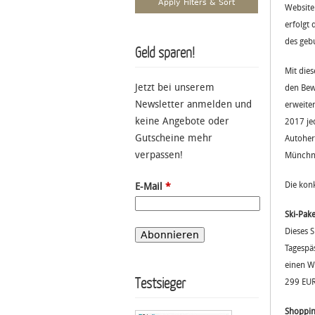
Website
erfolgt 
des geb
Geld sparen!
Mit dies
Jetzt bei unserem
den Bew
Newsletter anmelden und
erweite
keine Angebote oder
2017 je
Gutscheine mehr
Autoher
verpassen!
Münchne
Die kon
E-Mail
*
Ski-Pake
Dieses 
Tagespä
einen W
Testsieger
299 EUR
Shopping