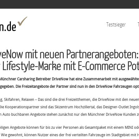
Jump to navigation
Testsieger
veNow mit neuen Partnerangeboten: E
 Lifestyle-Marke mit E-Commerce Pot
Münchner Carsharing Betreiber DriveNow hat eine Zusammenarbeit mit ausgewählten
gegeben. Die Freizeitangebote der Partner sind nun in den DriveNow Fahrzeugen opt
g, Skifahren, Relaxen – Das sind die drei Freizeitthemen, die DriveNow mit den neu
Die Kooperationspartner sind das Skizentrum Hochzillertal, das Designer-Outlet Ingol
im Auto buchbaren Angebote stehen zunächst nur den Münchner DriveNow Kunden z
eiligen Angebote können für bis zu vier Personen als Gesamtpaket mit einem MINI 
 Wie gewohnt, können Nutzer eines der frei verteilten Fahrzeuge im Stadtgebiet mit