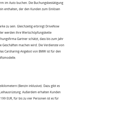
irm im Auto buchen. Die Buchungsbestätigung
chein enthalten, der den Kunden zum Einlösen
rke zu sein. Gleichzeitig erbringt DriveNow
ler werden ihre Wertschöpfungskette
hungsfirma Gartner schätzt, dass bis zum Jahr
ce Geschäften machen wird. Die Verdienste von
 Das Carsharing-Angebot von BMW ist für den
ftsmodelle.
kilometern (Benzin inklusive). Dazu gibt es
rd Leihausrüstung. Außerdem erhalten Kunden
9 EUR, für bis zu vier Personen ist es für