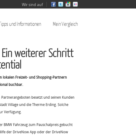
Wir sind auf
Tipps und Informationen
Mein Vergleich
in weiterer Schritt
ential
 lokalen Freizeit- und Shopping-Partnern
ional buchbar.
en Partnerangeboten besetzt und seinen Kunden
stadt Village und die Therme Erding. Solche
ur Verfügung.
oder BMW Fahrzeug zum Pauschalpreis gebucht
 Hilfe der DriveNow App oder der DriveNow