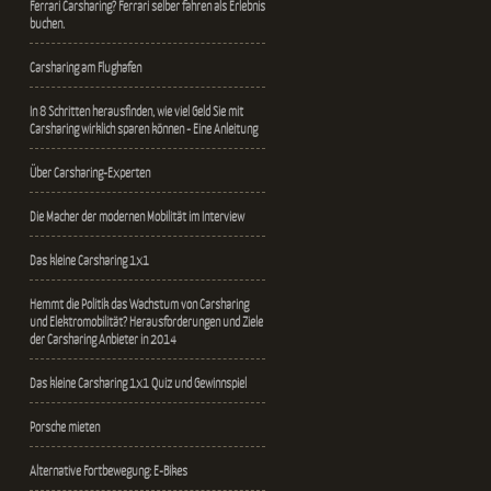
Ferrari Carsharing? Ferrari selber fahren als Erlebnis
buchen.
Carsharing am Flughafen
In 8 Schritten herausfinden, wie viel Geld Sie mit
Carsharing wirklich sparen können - Eine Anleitung
Über Carsharing-Experten
Die Macher der modernen Mobilität im Interview
Das kleine Carsharing 1x1
Hemmt die Politik das Wachstum von Carsharing
und Elektromobilität? Herausforderungen und Ziele
der Carsharing Anbieter in 2014
Das kleine Carsharing 1x1 Quiz und Gewinnspiel
Porsche mieten
Alternative Fortbewegung: E-Bikes