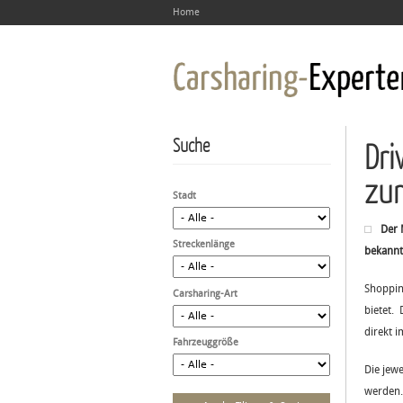
Home
Suche
Dri
zur
Stadt
Der 
Streckenlänge
bekannt
Shoppin
Carsharing-Art
bietet. 
direkt 
Fahrzeuggröße
Die jew
werden.