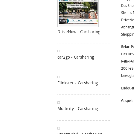
Das Sho
Sie das
DriveNo
Abhängi
DriveNow - Carsharing
Shopping
Relax-P
Das Dri
car2go - Carsharing
Relax-A
200 Frei
bewegt 
Flinkster - Carsharing
Bildque
Gespeic
Multicity - Carsharing