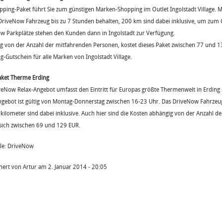
pping-Paket führt Sie zum günstigen Marken-Shopping im Outlet Ingolstadt Village.
 DriveNow Fahrzeug bis zu 7 Stunden behalten, 200 km sind dabei inklusive, um zum O
w Parkplätze stehen den Kunden dann in Ingolstadt zur Verfügung.
g von der Anzahl der mitfahrenden Personen, kostet dieses Paket zwischen 77 und 13
-Gutschein für alle Marken von Ingolstadt Village.
aket Therme Erding
veNow Relax-Angebot umfasst den Eintritt für Europas größte Thermenwelt in Erding
ngebot ist gültig von Montag-Donnerstag zwischen 16-23 Uhr. Das DriveNow Fahrzeu
kilometer sind dabei inklusive. Auch hier sind die Kosten abhängig von der Anzahl d
sich zwischen 69 und 129 EUR.
lle: DriveNow
hert von
Artur
am
2. Januar 2014 - 20:05