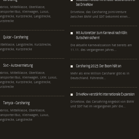
bei DriveNow
abrios, Mittelklasse, Oberklasse,
ransporter/Bus, Kleinwagen, Luxus,
DriveNow, das Carsharing Joint-Venture
angstrecke, Kurzstrecke, Langstrecke,
zwischen BMW und SIXT bekommt einen...
urzstrecke
Mit Autonetzer zum Karneval nach Köln:
Quicar - Carsharing
Gutschein sichern!
ittelklasse, Langstrecke, Kurzstrecke,
Die aktuelle Karnevalssaison hat bereits am
angstrecke, Kurzstrecke
11.11. des vergangenen Jahres...
Sixt - Autovermietung
Carsharing 2015: Der Boom hält an
abrios, Mittelklasse, Oberklasse,
Mehr als eine Million Carsharer gibt es in
ransporter/Bus, Kleinwagen, LKW, Luxus,
Deutschland. Führende...
angstrecke, Kurzstrecke, Langstrecke,
urzstrecke
DriveNow verstärkt internationale Expansion
DriveNow, das Carsahring-Angebot von BMW
Tamyca - Carsharing
und SIXT hat im vergangenen Jahr die...
abrios, Mittelklasse, Oberklasse,
ransporter/Bus, Kleinwagen, Luxus,
angstrecke, Langstrecke