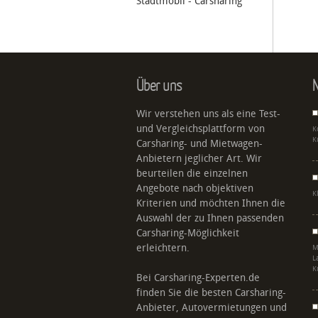
Stadtmobil - Carsharing
Über uns
N
Wir verstehen uns als eine Test-
und Vergleichsplattform von
K
K
Carsharing- und Mietwagen-
Anbietern jeglicher Art. Wir
beurteilen die einzelnen
Angebote nach objektiven
K
Kriterien und möchten Ihnen die
Auswahl der zu Ihnen passenden
Carsharing-Möglichkeit
erleichtern.
M
L
K
Bei Carsharing-Experten.de
finden Sie die besten Carsharing-
Anbieter, Autovermietungen und