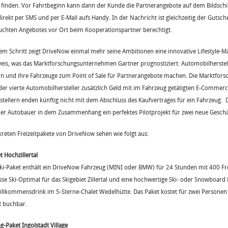
 finden. Vor Fahrtbeginn kann dann der Kunde die Partnerangebote auf dem Bildsch
direkt per SMS und per E-Mail aufs Handy. In der Nachricht ist gleichzeitig der Guts
uchten Angebotes vor Ort beim Kooperationspartner berechtigt.
em Schritt zeigt DriveNow einmal mehr seine Ambitionen eine innovative Lifestyle-Ma
eis, was das Marktforschungsunternehmen Gartner prognostiziert: Automobilherstel
rn und ihre Fahrzeuge zum Point of Sale für Partnerangebote machen. Die Marktforsc
der vierte Automobilhersteller zusätzlich Geld mit im Fahrzeug getätigten E-Commer
stellern enden künftig nicht mit dem Abschluss des Kaufvertrages für ein Fahrzeug.
r Autobauer in dem Zusammenhang ein perfektes Pilotprojekt für zwei neue Geschä
kreten Freizeitpakete von DriveNow sehen wie folgt aus:
t Hochzillertal
Ski-Paket enthält ein DriveNow Fahrzeug (MINI oder BMW) für 24 Stunden mit 400 Frei
sse Ski-Optimal für das Skigebiet Zillertal und eine hochwertige Ski- oder Snowboa
illkommensdrink im 5-Sterne-Chalet Wedelhütte. Das Paket kostet für zwei Personen 19
 buchbar.
-Paket Ingolstadt Village