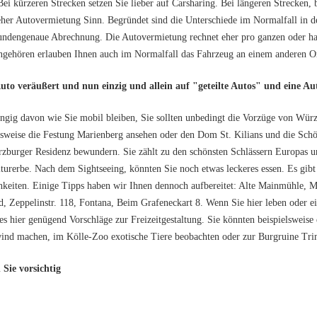
 Bei kürzeren Strecken setzen Sie lieber auf Carsharing. Bei längeren Strecken
her Autovermietung Sinn. Begründet sind die Unterschiede im Normalfall in de
undengenaue Abrechnung. Die Autovermietung rechnet eher pro ganzen oder ha
ngehören erlauben Ihnen auch im Normalfall das Fahrzeug an einem anderen O
uto veräußert und nun einzig und allein auf "geteilte Autos" und eine A
gig davon wie Sie mobil bleiben, Sie sollten unbedingt die Vorzüge von Wü
lsweise die Festung Marienberg ansehen oder den Dom St. Kilians und die Schö
zburger Residenz bewundern. Sie zählt zu den schönsten Schlässern Europas 
turerbe. Nach dem Sightseeing, könnten Sie noch etwas leckeres essen. Es gib
keiten. Einige Tipps haben wir Ihnen dennoch aufbereitet: Alte Mainmühle, Ma
, Zeppelinstr. 118, Fontana, Beim Grafeneckart 8. Wenn Sie hier leben oder e
 es hier genügend Vorschläge zur Freizeitgestaltung. Sie könnten beispielsweis
ind machen, im Kölle-Zoo exotische Tiere beobachten oder zur Burgruine Tr
Sie vorsichtig