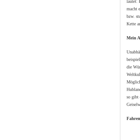
lautet:
macht e
bzw. st
Kette a
Mein A
Unabhän
beispie
die Wür
Weltkul
Möglich
Hubland
so gibt
Geiselw
Fahren 