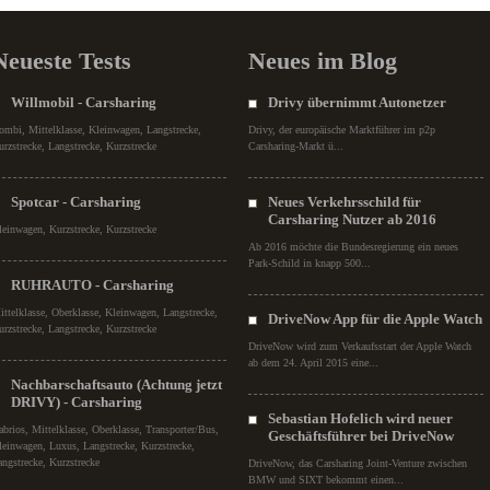
Neueste Tests
Neues im Blog
Willmobil - Carsharing
Drivy übernimmt Autonetzer
ombi, Mittelklasse, Kleinwagen, Langstrecke,
Drivy, der europäische Marktführer im p2p
urzstrecke, Langstrecke, Kurzstrecke
Carsharing-Markt ü...
Spotcar - Carsharing
Neues Verkehrsschild für
Carsharing Nutzer ab 2016
leinwagen, Kurzstrecke, Kurzstrecke
Ab 2016 möchte die Bundesregierung ein neues
Park-Schild in knapp 500...
RUHRAUTO - Carsharing
ittelklasse, Oberklasse, Kleinwagen, Langstrecke,
DriveNow App für die Apple Watch
urzstrecke, Langstrecke, Kurzstrecke
DriveNow wird zum Verkaufsstart der Apple Watch
ab dem 24. April 2015 eine...
Nachbarschaftsauto (Achtung jetzt
DRIVY) - Carsharing
Sebastian Hofelich wird neuer
abrios, Mittelklasse, Oberklasse, Transporter/Bus,
Geschäftsführer bei DriveNow
leinwagen, Luxus, Langstrecke, Kurzstrecke,
angstrecke, Kurzstrecke
DriveNow, das Carsharing Joint-Venture zwischen
BMW und SIXT bekommt einen...