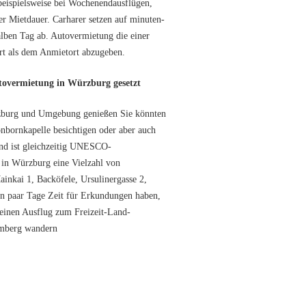
, beispielsweise bei Wochenendausflügen,
r Mietdauer. Carharer setzen auf minuten-
lben Tag ab. Autovermietung die einer
rt als dem Anmietort abzugeben.
utovermietung in Würzburg gesetzt
rzburg und Umgebung genießen Sie könnten
nbornkapelle besichtigen oder aber auch
und ist gleichzeitig UNESCO-
t in Würzburg eine Vielzahl von
inkai 1, Backöfele, Ursulinergasse 2,
in paar Tage Zeit für Erkundungen haben,
e einen Ausflug zum Freizeit-Land-
imberg wandern