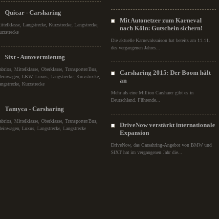
Quicar - Carsharing
Mit Autonetzer zum Karneval
ittelklasse, Langstrecke, Kurzstrecke, Langstrecke,
nach Köln: Gutschein sichern!
urzstrecke
Die aktuelle Karnevalssaison hat bereits am 11.11.
des vergangenen Jahres...
Sixt - Autovermietung
abrios, Mittelklasse, Oberklasse, Transporter/Bus,
Carsharing 2015: Der Boom hält
leinwagen, LKW, Luxus, Langstrecke, Kurzstrecke,
an
angstrecke, Kurzstrecke
Mehr als eine Million Carsharer gibt es in
Deutschland. Führende...
Tamyca - Carsharing
abrios, Mittelklasse, Oberklasse, Transporter/Bus,
DriveNow verstärkt internationale
leinwagen, Luxus, Langstrecke, Langstrecke
Expansion
DriveNow, das Carsahring-Angebot von BMW und
SIXT hat im vergangenen Jahr die...