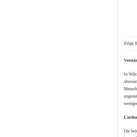
Zeige
1
Verstä
In Würz
alterna
Mensche
ungenut
weniger
Carsha
Die bei