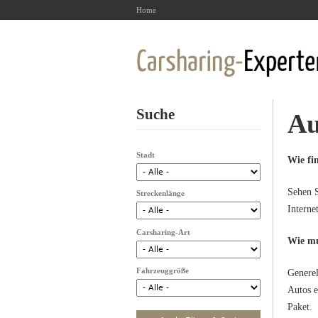
Home
Suche
Au
Stadt
Wie fi
Sehen S
Streckenlänge
Interne
Carsharing-Art
Wie mu
Fahrzeuggröße
Generel
Autos e
Paket.