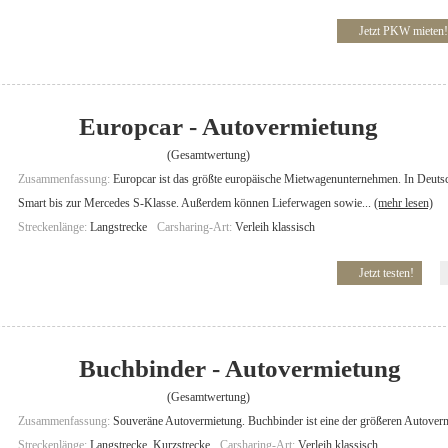
Jetzt PKW mieten!
Europcar - Autovermietung
(Gesamtwertung)
Zusammenfassung:
Europcar ist das größte europäische Mietwagenunternehmen. In Deuts
Smart bis zur Mercedes S-Klasse. Außerdem können Lieferwagen sowie...
(mehr lesen)
Streckenlänge:
Langstrecke
Carsharing-Art:
Verleih klassisch
Jetzt testen!
Buchbinder - Autovermietung
(Gesamtwertung)
Zusammenfassung:
Souveräne Autovermietung. Buchbinder ist eine der größeren Autoverm
Streckenlänge:
Langstrecke, Kurzstrecke
Carsharing-Art:
Verleih klassisch