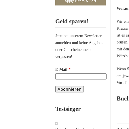
Worauf
Geld sparen!
Wir emp
Kratzer
ist es 
Jetzt bei unserem Newsletter
prüfen.
anmelden und keine Angebote
mit dem
oder Gutscheine mehr
Würzbur
verpassen!
Wenn Si
E-Mail
*
am jewe
Vorteil.
Buch
Testsieger