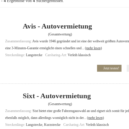
-
4
Ergebnisse von
4
Suchergebnissen.
Avis - Autovermietung
(Gesamtwertung)
Zusammenfassung:
Avis wurde 1946 gegründet und ist eine der weltweit größten Autoverm
eine 3-Minuten-Garantie ermöglicht einen schnellen und...
(mehr lesen)
Streckenlänge:
Langstrecke
Carsharing-Art:
Verleih klassisch
Jetzt testen!
Sixt - Autovermietung
(Gesamtwertung)
Zusammenfassung:
Sixt bietet eine große Fahrzeugauswahl an und eignet sich somit für j
ebenfalls möglich, dann allerdings womöglich nicht in der...
(mehr lesen)
Streckenlänge:
Langstrecke, Kurzstrecke
Carsharing-Art:
Verleih klassisch