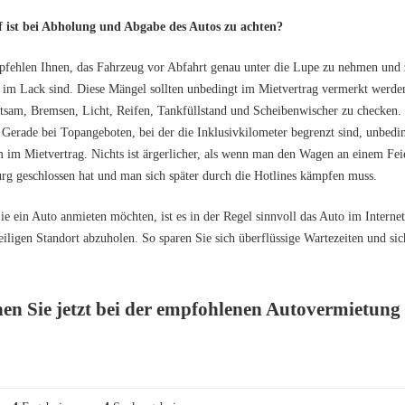
 ist bei Abholung und Abgabe des Autos zu achten?
fehlen Ihnen, das Fahrzeug vor Abfahrt genau unter die Lupe zu nehmen und z
 im Lack sind. Diese Mängel sollten unbedingt im Mietvertrag vermerkt werde
ratsam, Bremsen, Licht, Reifen, Tankfüllstand und Scheibenwischer zu checken.
 Gerade bei Topangeboten, bei der die Inklusivkilometer begrenzt sind, unbed
 im Mietvertrag. Nichts ist ärgerlicher, als wenn man den Wagen an einem Feie
g geschlossen hat und man sich später durch die Hotlines kämpfen muss.
e ein Auto anmieten möchten, ist es in der Regel sinnvoll das Auto im Internet
iligen Standort abzuholen. So sparen Sie sich überflüssige Wartezeiten und sic
en Sie jetzt bei der empfohlenen Autovermietung