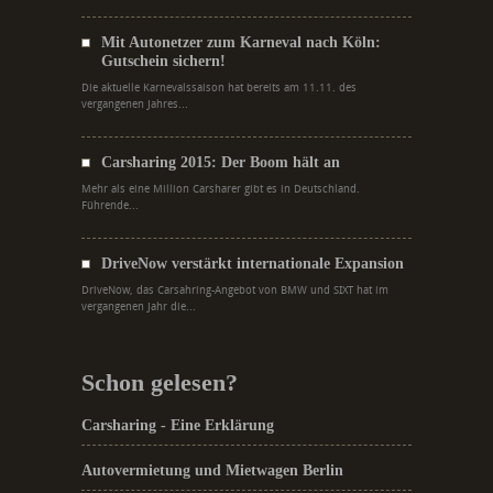
Mit Autonetzer zum Karneval nach Köln:
Gutschein sichern!
Die aktuelle Karnevalssaison hat bereits am 11.11. des
vergangenen Jahres...
Carsharing 2015: Der Boom hält an
Mehr als eine Million Carsharer gibt es in Deutschland.
Führende...
DriveNow verstärkt internationale Expansion
DriveNow, das Carsahring-Angebot von BMW und SIXT hat im
vergangenen Jahr die...
Schon gelesen?
Carsharing - Eine Erklärung
Autovermietung und Mietwagen Berlin