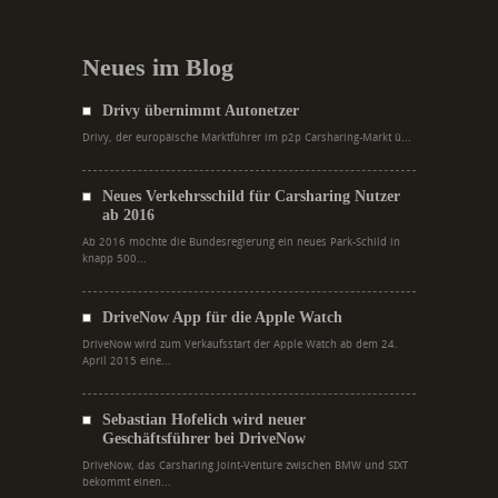
Neues im Blog
Drivy übernimmt Autonetzer
Drivy, der europäische Marktführer im p2p Carsharing-Markt ü...
Neues Verkehrsschild für Carsharing Nutzer
ab 2016
Ab 2016 möchte die Bundesregierung ein neues Park-Schild in
knapp 500...
DriveNow App für die Apple Watch
DriveNow wird zum Verkaufsstart der Apple Watch ab dem 24.
April 2015 eine...
Sebastian Hofelich wird neuer
Geschäftsführer bei DriveNow
DriveNow, das Carsharing Joint-Venture zwischen BMW und SIXT
bekommt einen...