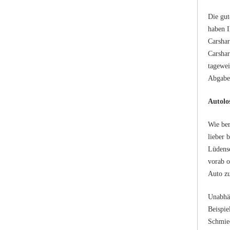
Die gut
haben I
Carshar
Carshar
tagewei
Abgabeo
Autolo
Wie ber
lieber 
Lüdensc
vorab o
Auto zu
Unabhä
Beispie
Schmie