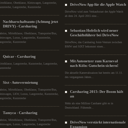
ittelklasse, Oberklasse, Kleinwagen, Langstrecke,
DriveNow App für die Apple Watch
urzstrecke, Langstrecke, Kurzstrecke
DriveNow wird zum Verkaufsstart der Apple Watch
ab dem 24. April 2015 eine...
Nachbarschaftsauto (Achtung jetzt
DRIVY) - Carsharing
Sebastian Hofelich wird neuer
abrios, Mittelklasse, Oberklasse, Transporter/Bus,
Geschäftsführer bei DriveNow
leinwagen, Luxus, Langstrecke, Kurzstrecke,
angstrecke, Kurzstrecke
DriveNow, das Carsharing Joint-Venture zwischen
BMW und SIXT bekommt einen...
Quicar - Carsharing
Mit Autonetzer zum Karneval
ittelklasse, Langstrecke, Kurzstrecke, Langstrecke,
nach Köln: Gutschein sichern!
urzstrecke
Die aktuelle Karnevalssaison hat bereits am 11.11.
des vergangenen Jahres...
Sixt - Autovermietung
abrios, Mittelklasse, Oberklasse, Transporter/Bus,
Carsharing 2015: Der Boom hält
leinwagen, LKW, Luxus, Langstrecke, Kurzstrecke,
an
angstrecke, Kurzstrecke
Mehr als eine Million Carsharer gibt es in
Deutschland. Führende...
Tamyca - Carsharing
abrios, Mittelklasse, Oberklasse, Transporter/Bus,
DriveNow verstärkt internationale
leinwagen, Luxus, Langstrecke, Langstrecke
Expansion