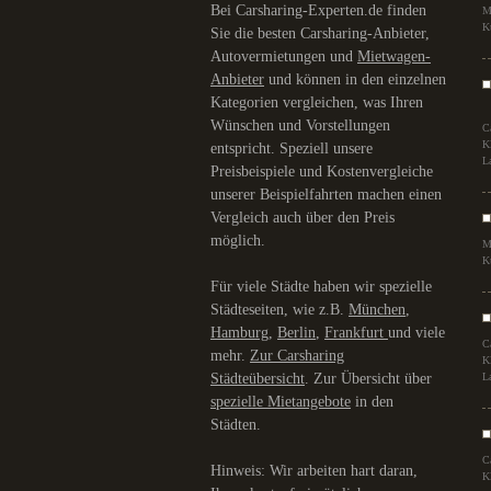
Bei Carsharing-Experten.de finden
M
K
Sie die besten Carsharing-Anbieter,
Autovermietungen und
Mietwagen-
Anbieter
und können in den einzelnen
Kategorien vergleichen, was Ihren
Wünschen und Vorstellungen
C
K
entspricht. Speziell unsere
L
Preisbeispiele und Kostenvergleiche
unserer Beispielfahrten machen einen
Vergleich auch über den Preis
möglich.
M
K
Für viele Städte haben wir spezielle
Städteseiten, wie z.B.
München
,
Hamburg
,
Berlin
,
Frankfurt
und viele
C
mehr.
Zur Carsharing
K
Städteübersicht
. Zur Übersicht über
L
spezielle Mietangebote
in den
Städten.
C
Hinweis: Wir arbeiten hart daran,
K