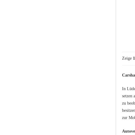
Zeige
1
Carsha
In Lüde
setzen 
zu beob
besitze
zur Mob
Autove