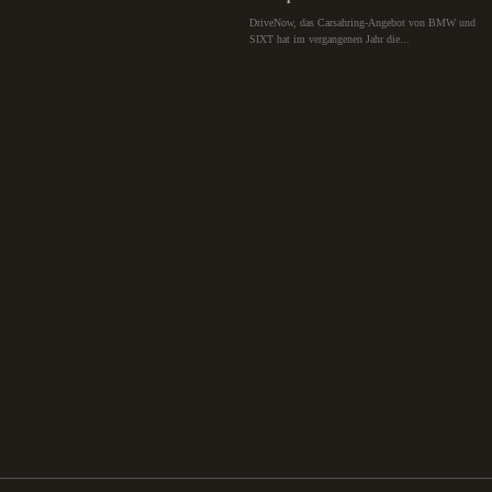
DriveNow, das Carsahring-Angebot von BMW und
SIXT hat im vergangenen Jahr die...