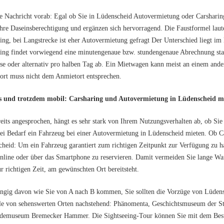
e Nachricht vorab: Egal ob Sie in Lüdenscheid Autovermietung oder Carsharin
hre Daseinsberechtigung und ergänzen sich hervorragend. Die Faustformel laute
ing, bei Langstrecke ist eher Autovermietung gefragt Der Unterschied liegt im
ing findet vorwiegend eine minutengenaue bzw. stundengenaue Abrechnung sta
se oder alternativ pro halben Tag ab. Ein Mietwagen kann meist an einem and
rt muss nicht dem Anmietort entsprechen.
s und trotzdem mobil: Carsharing und Autovermietung in Lüdenscheid m
eits angesprochen, hängt es sehr stark von Ihrem Nutzungsverhalten ab, ob Sie e
bei Bedarf ein Fahrzeug bei einer Autovermietung in Lüdenscheid mieten. Ob 
heid: Um ein Fahrzeug garantiert zum richtigen Zeitpunkt zur Verfügung zu h
nline oder über das Smartphone zu reservieren. Damit vermeiden Sie lange Warte
r richtigen Zeit, am gewünschten Ort bereitsteht.
ngig davon wie Sie von A nach B kommen, Sie sollten die Vorzüge von Lüde
le von sehenswerten Orten nachstehend: Phänomenta, Geschichtsmuseum der S
demuseum Bremecker Hammer. Die Sightseeing-Tour können Sie mit dem Besu