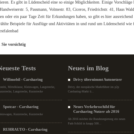
eren. Es gibt in Lüdenscheid eine so einige Möglichkeiten. Einige Vorschläge 
Handweiserstr. 5, Passmann, Volmestr. 83, Ciceros, Friedrichstr. 41, Haus Wal
ben oder ein paar Tage Zeit für Erkundungen haben, so gibt es hier ausreichend 
hlte Beispiele für Ausflüge und Aktivitäten in und rund um Lüdenscheid wie f
stfalenbad
Sie vorsichtig
Neueste Tests
Neues im Blog
Willmobil - Carsharing
Drivy übernimmt Autonetzer
ombi, Mittelklasse, Kleinwagen, Langstrecke,
Drivy, der europäische Marktführer im p2p
urzstrecke, Langstrecke, Kurzstrecke
Carsharing-Markt ü...
Spotcar - Carsharing
Neues Verkehrsschild für
Carsharing Nutzer ab 2016
leinwagen, Kurzstrecke, Kurzstrecke
Ab 2016 möchte die Bundesregierung ein neues
Park-Schild in knapp 500...
RUHRAUTO - Carsharing