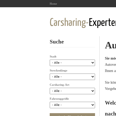
Home
Suche
Au
Stadt
Sie mö
Autover
Streckenlänge
Ihnen a
Sie kön
Carsharing-Art
Vorgehe
Fahrzeuggröße
Welc
nach