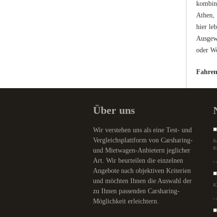
kombini
Athen, 
hier le
Ausgewä
oder We
Fahren 
Über uns
Wir verstehen uns als eine Test- und
Vergleichsplattform von Carsharing-
K
K
und Mietwagen-Anbietern jeglicher
Art. Wir beurteilen die einzelnen
Angebote nach objektiven Kriterien
und möchten Ihnen die Auswahl der
K
zu Ihnen passenden Carsharing-
Möglichkeit erleichtern.