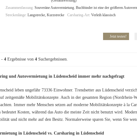
(Gesamtwertung)
Zusammenfassung:
Souveräne Autovermietung. Buchbinder ist eine der größeren Autoverm
Streckenlänge:
Langstrecke, Kurzstrecke
Carsharing-Art:
Verleih klassisch
Jetzt testen!
-
4
Ergebnisse von
4
Suchergebnissen.
ring und Autovermietung in Lüdenscheid immer mehr nachgefragt
nscheid leben ungefähr 73336 Einwohner. Trendsetter aus Lüdenscheid verzic
auf zeitgemäße Mobilitätskonzepte. Auch in der gesamten Region (Nordrhein-We
achten. Immer mehr Menschen setzen auf moderne Mobilitätskonzepte à la Car
n bedeutet Kosten, während das Auto die meiste Zeit nicht benutzt wird. Mode
ilität und nicht mehr auf den Besitz. Normalerweise sparen Sie, wenn Sie weni
rmietung in Lüdenscheid vs. Carsharing in Lüdenscheid