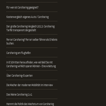
Für wen ist Carsharing geeignet?
Kostenvergleich: eigenes Auto / Carsharing
Der große Carsharing Vergleich 2013: Carsharing
Tarife transparent dargestellt
Ferrari Carsharing? Ferrari selber fahren als Erlebnis
buchen.
Carsharing am Flughafen
In 8 Schritten herausfinden, wie viel Geld Sie mit
Carsharing wirklich sparen können - Eine Anleitung
Über Carsharing-Experten
Die Macher der modernen Mobilität im Interview
Das kleine Carsharing 1x1
Hemmt die Politik das Wachstum von Carsharing