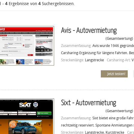
1
-
4
Ergebnisse von
4
Suchergebnissen.
Avis - Autovermietung
(Gesamtwertung)
Zusammenfassung:
Avis wurde 1946 gegründet
Carsharing-Ergänzung für längere Fahrten. Be
Streckenlänge:
Langstrecke
Carsharing-Art:
V
Jetzt testen!
Sixt - Autovermietung
(Gesamtwertung)
Zusammenfassung:
Sixt bietet eine große Fa
rechtzeitig reserviert. Spontane Anmietungen 
Streckenlänge:
Langstrecke, Kurzstrecke
Cars