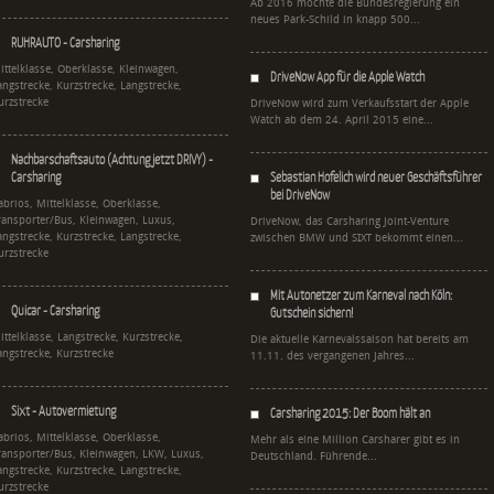
Ab 2016 möchte die Bundesregierung ein
neues Park-Schild in knapp 500...
RUHRAUTO - Carsharing
ittelklasse, Oberklasse, Kleinwagen,
DriveNow App für die Apple Watch
angstrecke, Kurzstrecke, Langstrecke,
urzstrecke
DriveNow wird zum Verkaufsstart der Apple
Watch ab dem 24. April 2015 eine...
Nachbarschaftsauto (Achtung jetzt DRIVY) -
Carsharing
Sebastian Hofelich wird neuer Geschäftsführer
bei DriveNow
abrios, Mittelklasse, Oberklasse,
ransporter/Bus, Kleinwagen, Luxus,
DriveNow, das Carsharing Joint-Venture
angstrecke, Kurzstrecke, Langstrecke,
zwischen BMW und SIXT bekommt einen...
urzstrecke
Mit Autonetzer zum Karneval nach Köln:
Quicar - Carsharing
Gutschein sichern!
ittelklasse, Langstrecke, Kurzstrecke,
Die aktuelle Karnevalssaison hat bereits am
angstrecke, Kurzstrecke
11.11. des vergangenen Jahres...
Sixt - Autovermietung
Carsharing 2015: Der Boom hält an
abrios, Mittelklasse, Oberklasse,
Mehr als eine Million Carsharer gibt es in
ransporter/Bus, Kleinwagen, LKW, Luxus,
Deutschland. Führende...
angstrecke, Kurzstrecke, Langstrecke,
urzstrecke