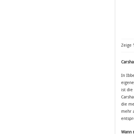
Zeige
Carsha
In Ibb
eigene
ist di
Carsha
die me
mehr a
entspr
Wann n