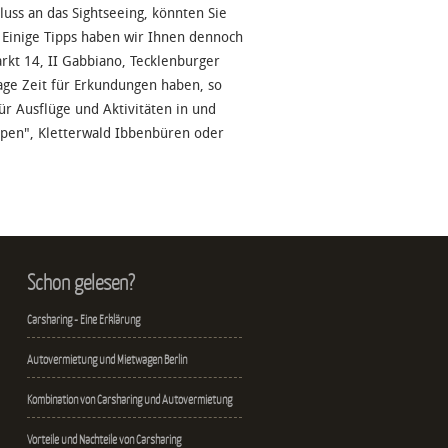
ss an das Sightseeing, könnten Sie
 Einige Tipps haben wir Ihnen dennoch
kt 14, II Gabbiano, Tecklenburger
Tage Zeit für Erkundungen haben, so
ür Ausflüge und Aktivitäten in und
pen", Kletterwald Ibbenbüren oder
Schon gelesen?
Carsharing - Eine Erklärung
Autovermietung und Mietwagen Berlin
Kombination von Carsharing und Autovermietung
Vorteile und Nachteile von Carsharing