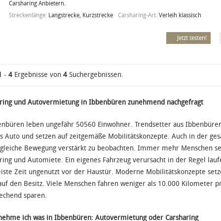
Carsharing Anbietern.
Streckenlänge:
Langstrecke, Kurzstrecke
Carsharing-Art:
Verleih klassisch
Jetzt testen!
1
-
4
Ergebnisse von
4
Suchergebnissen.
ring und Autovermietung in Ibbenbüren zunehmend nachgefragt
enbüren leben ungefähr 50560 Einwohner. Trendsetter aus Ibbenbüre
s Auto und setzen auf zeitgemäße Mobilitätskonzepte. Auch in der ge
e gleiche Bewegung verstärkt zu beobachten. Immer mehr Menschen setz
ring und Automiete. Ein eigenes Fahrzeug verursacht in der Regel lau
iste Zeit ungenutzt vor der Haustür. Moderne Mobilitätskonzepte setze
uf den Besitz. Viele Menschen fahren weniger als 10.000 Kilometer pr
echend sparen.
ehme ich was in Ibbenbüren: Autovermietung oder Carsharing