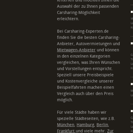
Kriterien und möchten Ihnen die
Auswahl der zu Ihnen passenden
Carsharing-Möglichkeit
erleichtern.
M
L
K
Bei Carsharing-Experten.de
finden Sie die besten Carsharing-
Anbieter, Autovermietungen und
Mietwagen-Anbieter
und können
C
in den einzelnen Kategorien
T
vergleichen, was Ihren Wünschen
L
und Vorstellungen entspricht.
K
Speziell unsere Preisbeispiele
und Kostenvergleiche unserer
Beispielfahrten machen einen
M
Vergleich auch über den Preis
L
möglich.
Für viele Städte haben wir
spezielle Städteseiten, wie z.B.
C
T
München
,
Hamburg
,
Berlin
,
L
Frankfurt
und viele mehr.
Zur
K