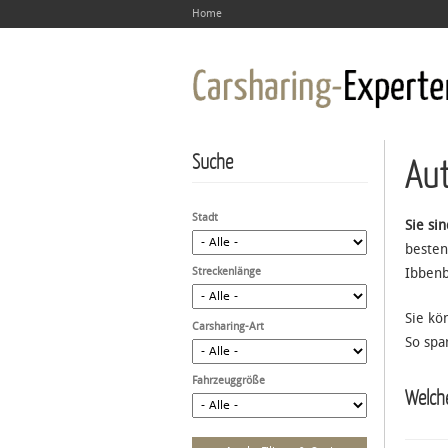
Home
Suche
Aut
Stadt
Sie si
besten
Streckenlänge
Ibbenb
Sie kö
Carsharing-Art
So spa
Fahrzeuggröße
Welche