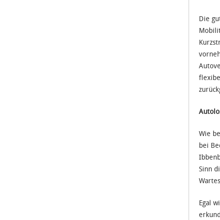
Die gu
Mobili
Kurzst
vorneh
Autove
flexib
zurück
Autolo
Wie be
bei Be
Ibbenb
Sinn d
Wartes
Egal w
erkund