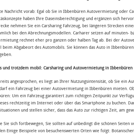
te Nachricht vorab: Egal ob Sie in Ibbenbüren Autovermietung oder C
täskonzepte haben Ihre Daseinsberechtigung und ergänzen sich hervor
recke nehmen Sie ein Carsharing Fahrzeug, bei längeren Strecken ein
mlich bei den Abrechnungsmodellen. Carharer setzen auf minuten- b
rmietung rechnet eher pro ganzen oder halben Tag ab. Bei der Autove
el beim Abgabeort des Automobils. Sie können das Auto in Ibbenbüren
geben.
s und trotzdem mobil: Carsharing und Autovermietung in Ibbenbüren
reits angesprochen, es liegt an Ihrer Nutzungsintensität, ob Sie ein Au
darf ein Fahrzeug bei einer Autovermietung in Ibbenbüren mieten. O
üren: Um ein Fahrzeug garantiert zum richtigen Zeitpunkt zur Verfüg
ieses rechtzeitig im Internet oder über das Smartphone zu buchen. D
ituationen und stellen sicher, dass das Auto zur richtigen Zeit, am gew
ie Sie sich fortbewegen, Sie sollten auf unbedingt die schönen Seit
en Einige Beispiele von besuchenswerten Orten wie folgt: Botanisc