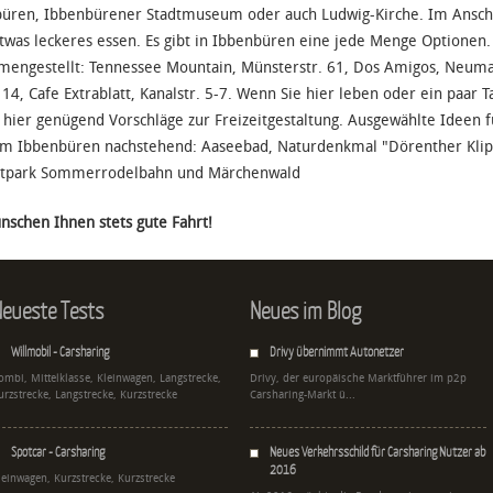
üren, Ibbenbürener Stadtmuseum oder auch Ludwig-Kirche. Im Anschlu
twas leckeres essen. Es gibt in Ibbenbüren eine jede Menge Optionen.
engestellt: Tennessee Mountain, Münsterstr. 61, Dos Amigos, Neumar
 14, Cafe Extrablatt, Kanalstr. 5-7. Wenn Sie hier leben oder ein paar 
s hier genügend Vorschläge zur Freizeitgestaltung. Ausgewählte Ideen f
m Ibbenbüren nachstehend: Aaseebad, Naturdenkmal "Dörenther Klip
eitpark Sommerrodelbahn und Märchenwald
nschen Ihnen stets gute Fahrt!
eueste Tests
Neues im Blog
Willmobil - Carsharing
Drivy übernimmt Autonetzer
ombi, Mittelklasse, Kleinwagen, Langstrecke,
Drivy, der europäische Marktführer im p2p
urzstrecke, Langstrecke, Kurzstrecke
Carsharing-Markt ü...
Spotcar - Carsharing
Neues Verkehrsschild für Carsharing Nutzer ab
2016
leinwagen, Kurzstrecke, Kurzstrecke