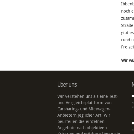
Ibbenb
noch e
zusamm
Straße
gibt e
rund u
Freiz
Wir wü
Über uns
N
Wir verstehen uns als eine Test-
und Vergleichsplattform von
K
K
Carsharing- und Mietwagen-
Anbietern jeglicher Art. Wir
beurteilen die einzelnen
Angebote nach objektiven
K