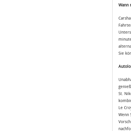
Wann n
Carsha
Fahrte
Unters
minute
altern
Sie kö
Autolo
Unabhä
genieß
St. Ni
kombin
Le Cro
Wenn S
Vorsch
nachfo