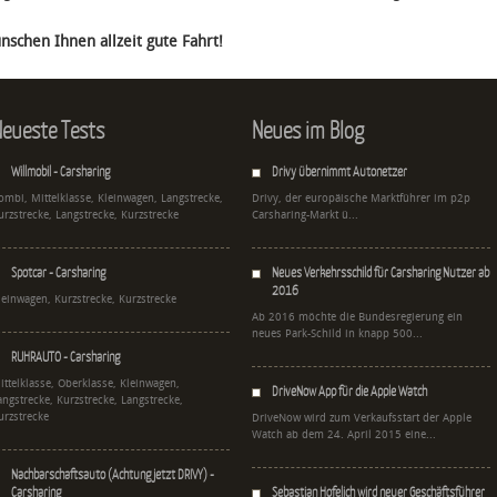
nschen Ihnen allzeit gute Fahrt!
eueste Tests
Neues im Blog
Willmobil - Carsharing
Drivy übernimmt Autonetzer
ombi, Mittelklasse, Kleinwagen, Langstrecke,
Drivy, der europäische Marktführer im p2p
urzstrecke, Langstrecke, Kurzstrecke
Carsharing-Markt ü...
Spotcar - Carsharing
Neues Verkehrsschild für Carsharing Nutzer ab
2016
leinwagen, Kurzstrecke, Kurzstrecke
Ab 2016 möchte die Bundesregierung ein
neues Park-Schild in knapp 500...
RUHRAUTO - Carsharing
ittelklasse, Oberklasse, Kleinwagen,
DriveNow App für die Apple Watch
angstrecke, Kurzstrecke, Langstrecke,
urzstrecke
DriveNow wird zum Verkaufsstart der Apple
Watch ab dem 24. April 2015 eine...
Nachbarschaftsauto (Achtung jetzt DRIVY) -
Carsharing
Sebastian Hofelich wird neuer Geschäftsführer