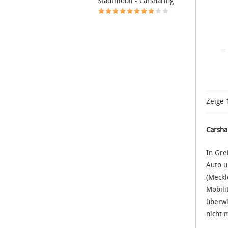
Stadtmobil - Carsharing
Zeige
Carsha
In Gre
Auto u
(Meckl
Mobili
überwi
nicht 