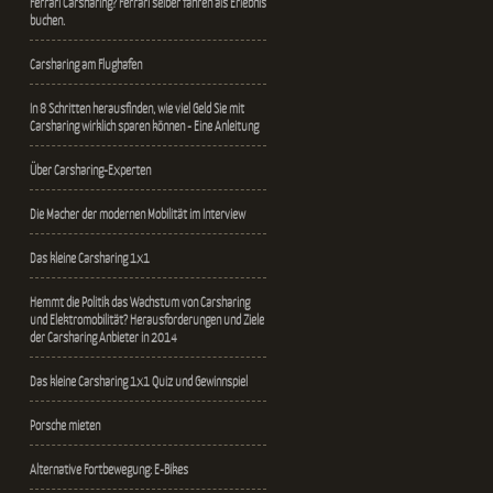
Ferrari Carsharing? Ferrari selber fahren als Erlebnis
buchen.
Carsharing am Flughafen
In 8 Schritten herausfinden, wie viel Geld Sie mit
Carsharing wirklich sparen können - Eine Anleitung
Über Carsharing-Experten
Die Macher der modernen Mobilität im Interview
Das kleine Carsharing 1x1
Hemmt die Politik das Wachstum von Carsharing
und Elektromobilität? Herausforderungen und Ziele
der Carsharing Anbieter in 2014
Das kleine Carsharing 1x1 Quiz und Gewinnspiel
Porsche mieten
Alternative Fortbewegung: E-Bikes