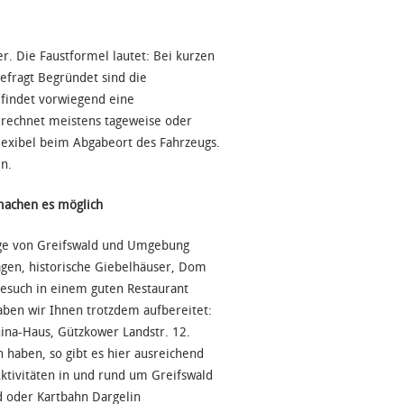
. Die Faustformel lautet: Bei kurzen
gefragt Begründet sind die
 findet vorwiegend eine
rechnet meistens tageweise oder
flexibel beim Abgabeort des Fahrzeugs.
n.
machen es möglich
züge von Greifswald und Umgebung
agen, historische Giebelhäuser, Dom
Besuch in einem guten Restaurant
haben wir Ihnen trotzdem aufbereitet:
hina-Haus, Gützkower Landstr. 12.
 haben, so gibt es hier ausreichend
Aktivitäten in und rund um Greifswald
ld oder Kartbahn Dargelin