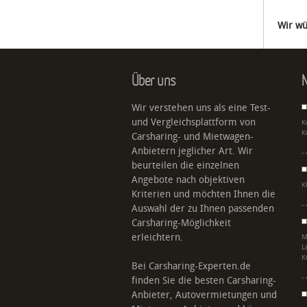
Wir wü
Über uns
N
Wir verstehen uns als eine Test-
und Vergleichsplattform von
K
K
Carsharing- und Mietwagen-
Anbietern jeglicher Art. Wir
beurteilen die einzelnen
Angebote nach objektiven
K
Kriterien und möchten Ihnen die
Auswahl der zu Ihnen passenden
Carsharing-Möglichkeit
erleichtern.
M
L
K
Bei Carsharing-Experten.de
finden Sie die besten Carsharing-
Anbieter, Autovermietungen und