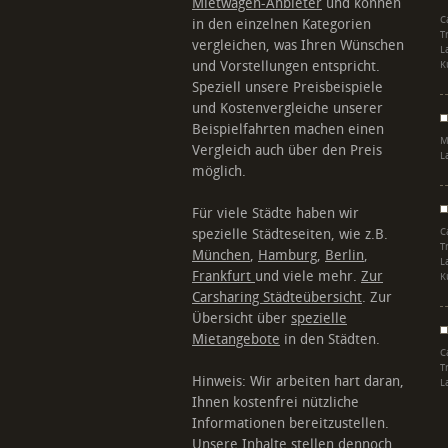
Mietwagen-Anbieter
und können
C
in den einzelnen Kategorien
T
vergleichen, was Ihren Wünschen
L
und Vorstellungen entspricht.
K
Speziell unsere Preisbeispiele
und Kostenvergleiche unserer
Beispielfahrten machen einen
M
Vergleich auch über den Preis
L
möglich.
Für viele Städte haben wir
spezielle Städteseiten, wie z.B.
C
T
München
,
Hamburg
,
Berlin
,
L
Frankfurt
und viele mehr.
Zur
K
Carsharing Städteübersicht
. Zur
Übersicht über
spezielle
Mietangebote
in den Städten.
C
T
Hinweis: Wir arbeiten hart daran,
L
Ihnen kostenfrei nützliche
Informationen bereitzustellen.
Unsere Inhalte stellen dennoch