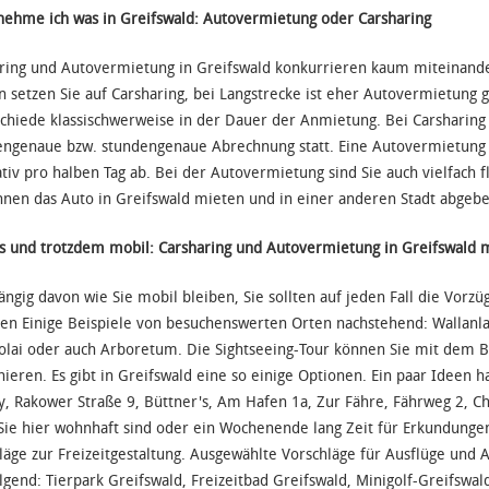
ehme ich was in Greifswald: Autovermietung oder Carsharing
ring und Autovermietung in Greifswald konkurrieren kaum miteinander
n setzen Sie auf Carsharing, bei Langstrecke ist eher Autovermietung 
chiede klassischwerweise in der Dauer der Anmietung. Bei Carsharing
ngenaue bzw. stundengenaue Abrechnung statt. Eine Autovermietung 
ativ pro halben Tag ab. Bei der Autovermietung sind Sie auch vielfach 
nnen das Auto in Greifswald mieten und in einer anderen Stadt abgebe
s und trotzdem mobil: Carsharing und Autovermietung in Greifswald 
ngig davon wie Sie mobil bleiben, Sie sollten auf jeden Fall die Vor
en Einige Beispiele von besuchenswerten Orten nachstehend: Wallanl
kolai oder auch Arboretum. Die Sightseeing-Tour können Sie mit dem 
ieren. Es gibt in Greifswald eine so einige Optionen. Ein paar Ideen 
y, Rakower Straße 9, Büttner's, Am Hafen 1a, Zur Fähre, Fährweg 2, C
ie hier wohnhaft sind oder ein Wochenende lang Zeit für Erkundungen
läge zur Freizeitgestaltung. Ausgewählte Vorschläge für Ausflüge und 
lgend: Tierpark Greifswald, Freizeitbad Greifswald, Minigolf-Greifswa