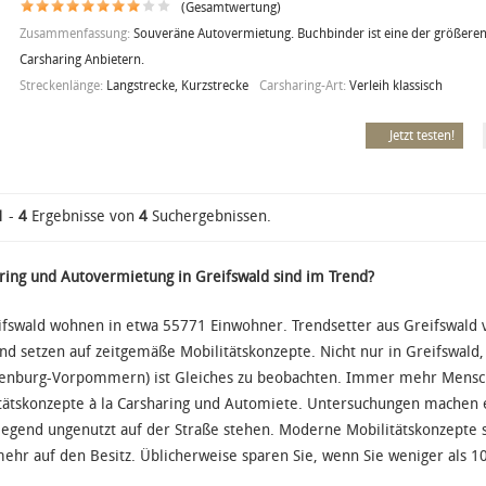
(Gesamtwertung)
Zusammenfassung:
Souveräne Autovermietung. Buchbinder ist eine der größeren
Carsharing Anbietern.
Streckenlänge:
Langstrecke, Kurzstrecke
Carsharing-Art:
Verleih klassisch
Jetzt testen!
1
-
4
Ergebnisse von
4
Suchergebnissen.
ring und Autovermietung in Greifswald sind im Trend?
ifswald wohnen in etwa 55771 Einwohner. Trendsetter aus Greifswald 
nd setzen auf zeitgemäße Mobilitätskonzepte. Nicht nur in Greifswal
enburg-Vorpommern) ist Gleiches zu beobachten. Immer mehr Mensc
tätskonzepte à la Carsharing und Automiete. Untersuchungen machen e
egend ungenutzt auf der Straße stehen. Moderne Mobilitätskonzepte s
mehr auf den Besitz. Üblicherweise sparen Sie, wenn Sie weniger als 1