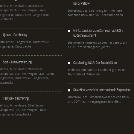
bei DriveNow
abrios, Mittelklasse, Oberklasse,
ransporter/Bus, Kleinwagen, Luxus,
DriveNow, das Carsharing Joint-Venture
angstrecke, Kurzstrecke, Langstrecke,
zwischen BMW und SIXT bekommt einen...
urzstrecke
Mit Autonetzer zum Karneval nach Köln:
Quicar - Carsharing
Gutschein sichern!
ittelklasse, Langstrecke, Kurzstrecke,
Die aktuelle Karnevalssaison hat bereits am
angstrecke, Kurzstrecke
11.11. des vergangenen Jahres...
Sixt - Autovermietung
Carsharing 2015: Der Boom hält an
abrios, Mittelklasse, Oberklasse,
Mehr als eine Million Carsharer gibt es in
ransporter/Bus, Kleinwagen, LKW, Luxus,
Deutschland. Führende...
angstrecke, Kurzstrecke, Langstrecke,
urzstrecke
DriveNow verstärkt internationale Expansion
DriveNow, das Carsahring-Angebot von BMW
Tamyca - Carsharing
und SIXT hat im vergangenen Jahr die...
abrios, Mittelklasse, Oberklasse,
ransporter/Bus, Kleinwagen, Luxus,
angstrecke, Langstrecke