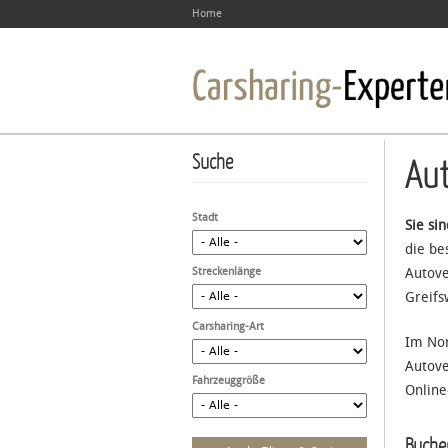
Home
Suche
Aut
Stadt
Sie si
die be
Streckenlänge
Autove
Greifs
Carsharing-Art
Im Nor
Autove
Fahrzeuggröße
Online
Buchen