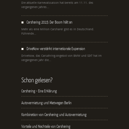
Die aktuelle Karnevalssaison hat bereits am 11.11. des
vergangenen Jahres...
Carsharing 2015: Der Boom hält an
Mehr als eine Million Carsharer gibt es in Deutschland.
Führende...
DriveNow verstärkt internationale Expansion
DriveNow, das Carsahring-Angebot von BMW und SIXT hat im
vergangenen Jahr die...
Schon gelesen?
Carsharing - Eine Erklärung
Autovermietung und Mietwagen Berlin
Kombination von Carsharing und Autovermietung
Vorteile und Nachteile von Carsharing