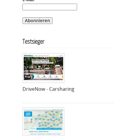
Testsieger
DriveNow - Carsharing