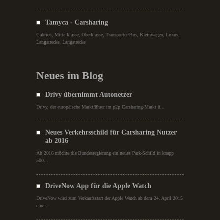
Tamyca - Carsharing
Cabrios, Mittelklasse, Oberklasse, Transporter/Bus, Kleinwagen, Luxus,
Langstrecke, Langstrecke
Neues im Blog
Drivy übernimmt Autonetzer
Drivy, der europäische Marktführer im p2p Carsharing-Markt ü...
Neues Verkehrsschild für Carsharing Nutzer
ab 2016
Ab 2016 möchte die Bundesregierung ein neues Park-Schild in knapp
500...
DriveNow App für die Apple Watch
DriveNow wird zum Verkaufsstart der Apple Watch ab dem 24. April 2015
eine...