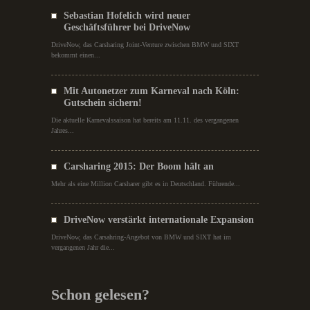
Sebastian Hofelich wird neuer
Geschäftsführer bei DriveNow
DriveNow, das Carsharing Joint-Venture zwischen BMW und SIXT
bekommt einen...
Mit Autonetzer zum Karneval nach Köln:
Gutschein sichern!
Die aktuelle Karnevalssaison hat bereits am 11.11. des vergangenen
Jahres...
Carsharing 2015: Der Boom hält an
Mehr als eine Million Carsharer gibt es in Deutschland. Führende...
DriveNow verstärkt internationale Expansion
DriveNow, das Carsahring-Angebot von BMW und SIXT hat im
vergangenen Jahr die...
Schon gelesen?