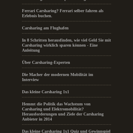
Ferrari Carsharing? Ferrari selber fahren als
Erlebnis buchen.
Carsharing am Flughafen
In 8 Schritten herausfinden, wie viel Geld Sie mit
Carsharing wirklich sparen können - Eine
Anleitung
Über Carsharing-Experten
Die Macher der modernen Mobilität im
Interview
Das kleine Carsharing 1x1
Hemmt die Politik das Wachstum von
Carsharing und Elektromobilität?
Herausforderungen und Ziele der Carsharing
Anbieter in 2014
Das kleine Carsharing 1x1 Quiz und Gewinnspiel