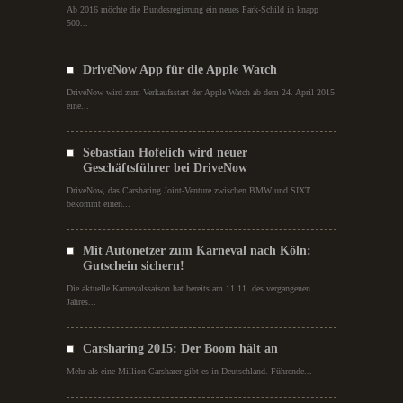
Ab 2016 möchte die Bundesregierung ein neues Park-Schild in knapp
500...
DriveNow App für die Apple Watch
DriveNow wird zum Verkaufsstart der Apple Watch ab dem 24. April 2015
eine...
Sebastian Hofelich wird neuer
Geschäftsführer bei DriveNow
DriveNow, das Carsharing Joint-Venture zwischen BMW und SIXT
bekommt einen...
Mit Autonetzer zum Karneval nach Köln:
Gutschein sichern!
Die aktuelle Karnevalssaison hat bereits am 11.11. des vergangenen
Jahres...
Carsharing 2015: Der Boom hält an
Mehr als eine Million Carsharer gibt es in Deutschland. Führende...