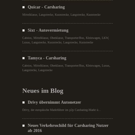
Quicar - Carsharing
Mittelklasse, Langstrecke, Kurzstrecke, Langstrecke, Kurzstrecke
Sixt - Autovermietung
Cabrios, Mittelklasse, Oberklasse, Transporter/Bus, Kleinwagen, LKW,
Luxus, Langstrecke, Kurzstrecke, Langstrecke, Kurzstrecke
Tamyca - Carsharing
Cabrios, Mittelklasse, Oberklasse, Transporter/Bus, Kleinwagen, Luxus,
Langstrecke, Langstrecke
Neues im Blog
Drivy übernimmt Autonetzer
Drivy, der europäische Marktführer im p2p Carsharing-Markt ü...
Neues Verkehrsschild für Carsharing Nutzer
ab 2016