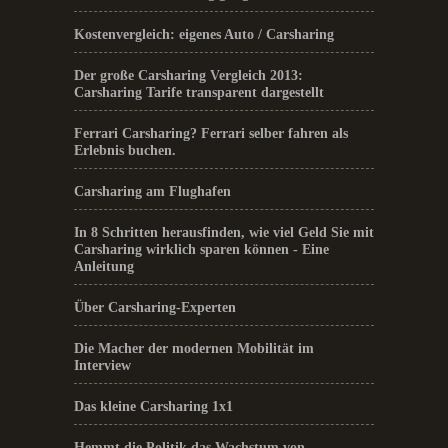
Kostenvergleich: eigenes Auto / Carsharing
Der große Carsharing Vergleich 2013:
Carsharing Tarife transparent dargestellt
Ferrari Carsharing? Ferrari selber fahren als
Erlebnis buchen.
Carsharing am Flughafen
In 8 Schritten herausfinden, wie viel Geld Sie mit
Carsharing wirklich sparen können - Eine
Anleitung
Über Carsharing-Experten
Die Macher der modernen Mobilität im
Interview
Das kleine Carsharing 1x1
Hemmt die Politik das Wachstum von