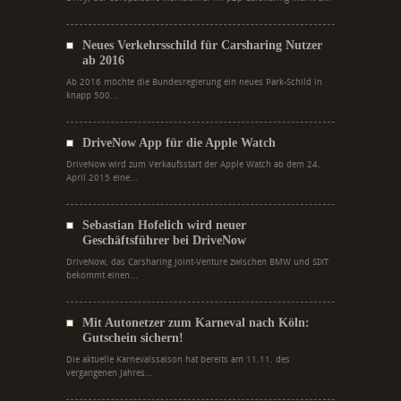
Neues Verkehrsschild für Carsharing Nutzer
ab 2016
Ab 2016 möchte die Bundesregierung ein neues Park-Schild in
knapp 500...
DriveNow App für die Apple Watch
DriveNow wird zum Verkaufsstart der Apple Watch ab dem 24.
April 2015 eine...
Sebastian Hofelich wird neuer
Geschäftsführer bei DriveNow
DriveNow, das Carsharing Joint-Venture zwischen BMW und SIXT
bekommt einen...
Mit Autonetzer zum Karneval nach Köln:
Gutschein sichern!
Die aktuelle Karnevalssaison hat bereits am 11.11. des
vergangenen Jahres...