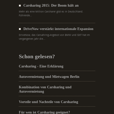
Carsharing 2015: Der Boom hält an
Mehr als eine Million Carsharer gibt es in Deutschland.
Führende...
DriveNow verstärkt internationale Expansion
DriveNow, das Carsahring-Angebot von BMW und SIXT hat im
vergangenen Jahr die...
Schon gelesen?
Carsharing - Eine Erklärung
Autovermietung und Mietwagen Berlin
Kombination von Carsharing und
Autovermietung
Vorteile und Nachteile von Carsharing
Für wen ist Carsharing geeignet?