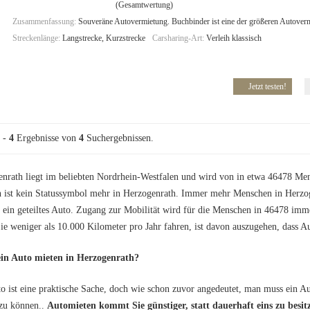
(Gesamtwertung)
Zusammenfassung:
Souveräne Autovermietung. Buchbinder ist eine der größeren Autoverm
Streckenlänge:
Langstrecke, Kurzstrecke
Carsharing-Art:
Verleih klassisch
Jetzt testen!
-
4
Ergebnisse von
4
Suchergebnissen.
nrath liegt im beliebten Nordrhein-Westfalen und wird von in etwa 46478 Me
n ist kein Statussymbol mehr in Herzogenrath. Immer mehr Menschen in Herzo
r ein geteiltes Auto. Zugang zur Mobilität wird für die Menschen in 46478 imme
e weniger als 10.000 Kilometer pro Jahr fahren, ist davon auszugehen, dass A
in Auto mieten in Herzogenrath?
o ist eine praktische Sache, doch wie schon zuvor angedeutet, man muss ein Aut
 zu können..
Automieten kommt Sie günstiger, statt dauerhaft eins zu besit