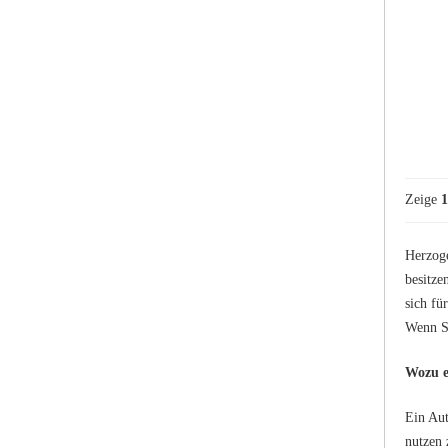
Zeige
1
Herzoge
besitze
sich fü
Wenn Si
Wozu e
Ein Aut
nutzen