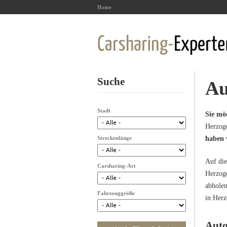
Home
Suche
Au
Stadt
Sie mö
Herzoge
Streckenlänge
haben v
Auf die
Carsharing-Art
Herzoge
abholen
Fahrzeuggröße
in Herz
Auto