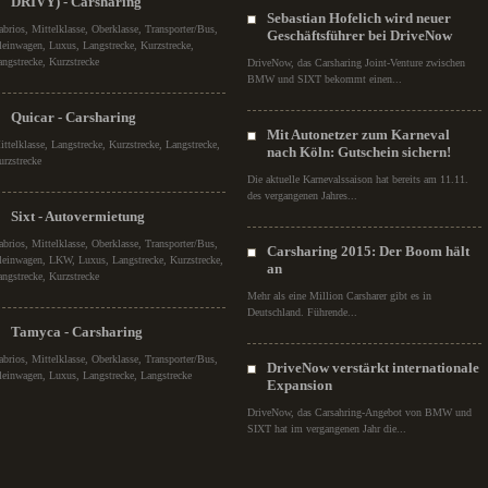
DRIVY) - Carsharing
Sebastian Hofelich wird neuer
abrios, Mittelklasse, Oberklasse, Transporter/Bus,
Geschäftsführer bei DriveNow
leinwagen, Luxus, Langstrecke, Kurzstrecke,
angstrecke, Kurzstrecke
DriveNow, das Carsharing Joint-Venture zwischen
BMW und SIXT bekommt einen...
Quicar - Carsharing
Mit Autonetzer zum Karneval
ittelklasse, Langstrecke, Kurzstrecke, Langstrecke,
nach Köln: Gutschein sichern!
urzstrecke
Die aktuelle Karnevalssaison hat bereits am 11.11.
des vergangenen Jahres...
Sixt - Autovermietung
abrios, Mittelklasse, Oberklasse, Transporter/Bus,
Carsharing 2015: Der Boom hält
leinwagen, LKW, Luxus, Langstrecke, Kurzstrecke,
an
angstrecke, Kurzstrecke
Mehr als eine Million Carsharer gibt es in
Deutschland. Führende...
Tamyca - Carsharing
abrios, Mittelklasse, Oberklasse, Transporter/Bus,
DriveNow verstärkt internationale
leinwagen, Luxus, Langstrecke, Langstrecke
Expansion
DriveNow, das Carsahring-Angebot von BMW und
SIXT hat im vergangenen Jahr die...