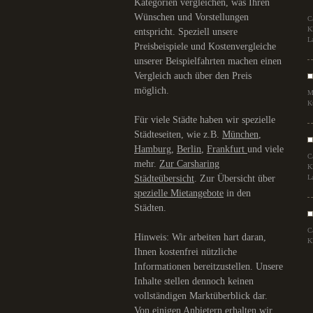
Kategorien vergleichen, was Ihren
Wünschen und Vorstellungen
C
K
entspricht. Speziell unsere
L
Preisbeispiele und Kostenvergleiche
unserer Beispielfahrten machen einen
Vergleich auch über den Preis
möglich.
M
K
Für viele Städte haben wir spezielle
Städteseiten, wie z.B.
München
,
Hamburg
,
Berlin
,
Frankfurt
und viele
C
mehr.
Zur Carsharing
K
Städteübersicht
. Zur Übersicht über
L
spezielle Mietangebote
in den
Städten.
C
Hinweis: Wir arbeiten hart daran,
K
Ihnen kostenfrei nützliche
Informationen bereitzustellen. Unsere
Inhalte stellen dennoch keinen
vollständigen Marktüberblick dar.
Von einigen Anbietern erhalten wir