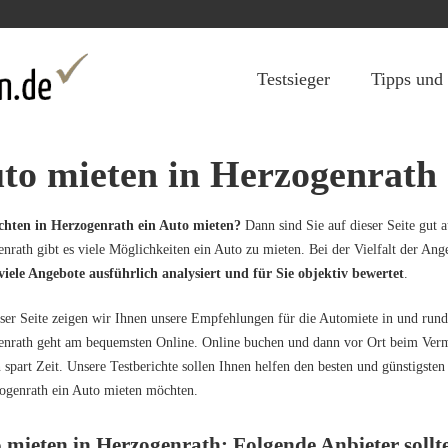
Jump to navigation
Testsieger
Tipps und
to mieten in Herzogenrath
chten in Herzogenrath ein Auto mieten?
Dann sind Sie auf dieser Seite gut
nrath gibt es viele Möglichkeiten ein Auto zu mieten. Bei der Vielfalt der Ange
iele Angebote ausführlich analysiert und für Sie objektiv bewertet
.
ser Seite zeigen wir Ihnen unsere Empfehlungen für die Automiete in und run
nrath geht am bequemsten Online. Online buchen und dann vor Ort beim Verm
 spart Zeit. Unsere Testberichte sollen Ihnen helfen den besten und günstigsten
ogenrath ein Auto mieten möchten.
 mieten in Herzogenrath: Folgende Anbieter sollt