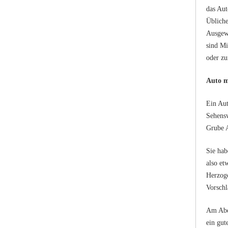
das Aut
Übliche
Ausgewä
sind Mi
oder z
Auto mi
Ein Aut
Sehensw
Grube A
Sie hab
also et
Herzoge
Vorschl
Am Aben
ein gut