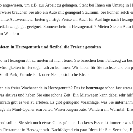
o angewiesen, um z.B. zur Arbeit zu gelangen. Steht bei Ihnen ein Umzug in 
rweise brauchen Sie also ein Auto mit genügend Stauraum. Sie können solch e
hlte Autovermieter bieten günstige Preise an. Auch für Ausflüge nach Herzog
etfahrzeuge gut geeignet. Sonnenschein in Herzogenrath? Mieten Sie ein Auto
um Wandern.
eten in Herzogenrath und flexibel die Freizeit gestalten
o in Herzogenrath zu mieten ist nicht teuer. Sie brauchen kein Fahrzeug zu be
ürdigkeiten in Herzogenrath zu kommen. Wir haben für Sie nachstehend ein p
dolf Park, Eurode-Park oder Neuapostolische Kirche.
en ein freies Wochenende in Herzogenrath? Das ist heutzutage schon fast etwas
was aktives und haben Sie eine schöne Zeit. Ein Mietwagen kann dabei sehr hil
nrath gibt es viel zu erleben. Es gibt genügend Vorschläge, was Sie unternehm
äge als Mind-Opener erarbeitet: Wasserburgenroute, Wandern im Wurmtal, Br
d sollten Sie sich noch etwas Gutes gönnen. Leckeres Essen ist immer etwas 
es Restaurant in Herzogenrath. Nachfolgend ein paar Ideen für Sie: Seestube, 