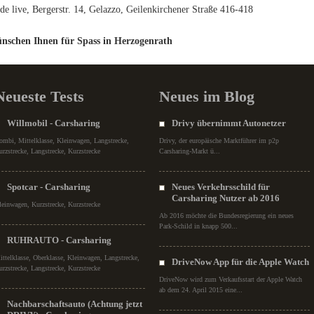
de live, Bergerstr. 14, Gelazzo, Geilenkirchener Straße 416-418
nschen Ihnen für Spass in Herzogenrath
Neueste Tests
Neues im Blog
Willmobil - Carsharing
Drivy übernimmt Autonetzer
ombi, Mittelklasse, Kleinwagen, Langstrecke,
Drivy, der europäische Marktführer im p2p
urzstrecke, Langstrecke, Kurzstrecke
Carsharing-Markt ü...
Spotcar - Carsharing
Neues Verkehrsschild für
Carsharing Nutzer ab 2016
leinwagen, Kurzstrecke, Kurzstrecke
Ab 2016 möchte die Bundesregierung ein neues
Park-Schild in knapp 500...
RUHRAUTO - Carsharing
ittelklasse, Oberklasse, Kleinwagen, Langstrecke,
DriveNow App für die Apple Watch
urzstrecke, Langstrecke, Kurzstrecke
DriveNow wird zum Verkaufsstart der Apple Watch
ab dem 24. April 2015 eine...
Nachbarschaftsauto (Achtung jetzt