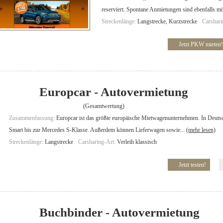
reserviert. Spontane Anmietungen sind ebenfalls mö
Streckenlänge:
Langstrecke, Kurzstrecke
Carshari
Jetzt PKW mieten!
Europcar - Autovermietung
(Gesamtwertung)
Zusammenfassung:
Europcar ist das größte europäische Mietwagenunternehmen. In Deuts
Smart bis zur Mercedes S-Klasse. Außerdem können Lieferwagen sowie...
(mehr lesen)
Streckenlänge:
Langstrecke
Carsharing-Art:
Verleih klassisch
Jetzt testen!
Buchbinder - Autovermietung