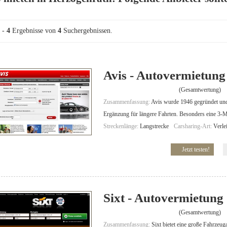
-
4
Ergebnisse von
4
Suchergebnissen.
Avis - Autovermietung
(Gesamtwertung)
Zusammenfassung:
Avis wurde 1946 gegründet und i
Ergänzung für längere Fahrten. Besonders eine 3-M
Streckenlänge:
Langstrecke
Carsharing-Art:
Verle
Jetzt testen!
Sixt - Autovermietung
(Gesamtwertung)
Zusammenfassung:
Sixt bietet eine große Fahrzeug