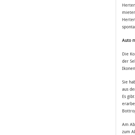
Herten
mieten
Herten
sponta
Auto m
Die Ko
der Se
Ikonen
Sie ha
aus de
Es gib
erarbe
Bottro
Am Abe
zum Ab