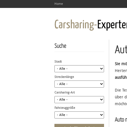
Home
Suche
Aut
Stadt
Sie mö
Herten
Streckenlänge
ausfüh
Die Te
Carsharing-Art
über d
möchte
Fahrzeuggröße
Auto m