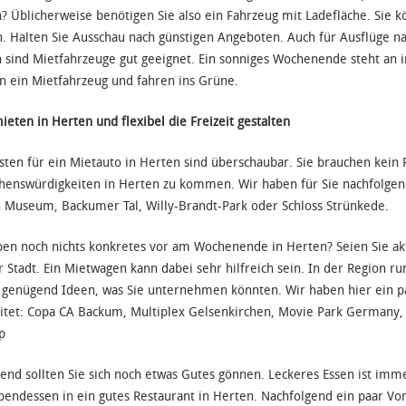
? Üblicherweise benötigen Sie also ein Fahrzeug mit Ladefläche. Sie k
. Halten Sie Ausschau nach günstigen Angeboten. Auch für Ausflüge n
 sind Mietfahrzeuge gut geeignet. Ein sonniges Wochenende steht an i
n ein Mietfahrzeug und fahren ins Grüne.
ieten in Herten und flexibel die Freizeit gestalten
sten für ein Mietauto in Herten sind überschaubar. Sie brauchen kein
henswürdigkeiten in Herten zu kommen. Wir haben für Sie nachfolgen
 Museum, Backumer Tal, Willy-Brandt-Park oder Schloss Strünkede.
ben noch nichts konkretes vor am Wochenende in Herten? Seien Sie akti
r Stadt. Ein Mietwagen kann dabei sehr hilfreich sein. In der Region ru
t genügend Ideen, was Sie unternehmen könnten. Wir haben hier ein p
itet: Copa CA Backum, Multiplex Gelsenkirchen, Movie Park Germany, 
p
nd sollten Sie sich noch etwas Gutes gönnen. Leckeres Essen ist imm
endessen in ein gutes Restaurant in Herten. Nachfolgend ein paar Vorsc