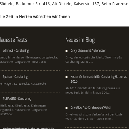
Südfeld, Backumer Str. 416, Alt Disteln, Kaiserstr. 157, Beim Franzos
olle Zeit in Herten wünschen wir Ihnen
eueste Tests
Neues im Blog
Willmobil - Carsharing
Drivy übernimmt Autonetzer
ombi, Mittelklasse, Kleinwagen, Langstrecke,
Drivy, der europäische Marktführer im p2p
urzstrecke, Langstrecke, Kurzstrecke
Carsharing-Markt ü...
Spotcar - Carsharing
Neues Verkehrsschild für Carsharing Nutzer ab
2016
leinwagen, Kurzstrecke, Kurzstrecke
Ab 2016 möchte die Bundesregierung ein
neues Park-Schild in knapp 500...
RUHRAUTO - Carsharing
ittelklasse, Oberklasse, Kleinwagen,
DriveNow App für die Apple Watch
angstrecke, Kurzstrecke, Langstrecke,
urzstrecke
DriveNow wird zum Verkaufsstart der Apple
Watch ab dem 24. April 2015 eine...