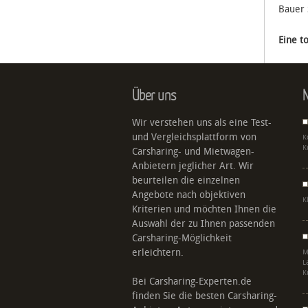
Bauer 
Eine t
Über uns
N
Wir verstehen uns als eine Test-
und Vergleichsplattform von
K
K
Carsharing- und Mietwagen-
Anbietern jeglicher Art. Wir
beurteilen die einzelnen
Angebote nach objektiven
K
Kriterien und möchten Ihnen die
Auswahl der zu Ihnen passenden
Carsharing-Möglichkeit
erleichtern.
M
L
K
Bei Carsharing-Experten.de
finden Sie die besten Carsharing-