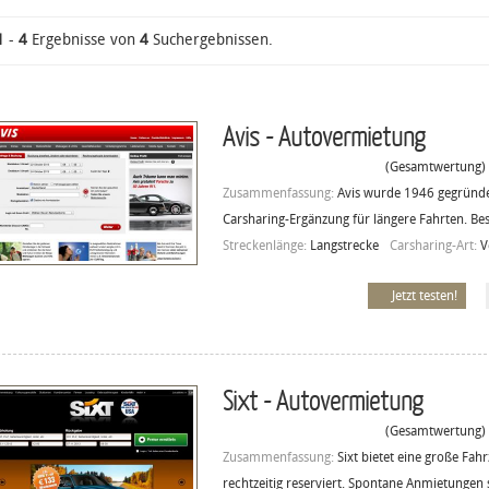
1
-
4
Ergebnisse von
4
Suchergebnissen.
Avis - Autovermietung
(Gesamtwertung)
Zusammenfassung:
Avis wurde 1946 gegründet
Carsharing-Ergänzung für längere Fahrten. Be
Streckenlänge:
Langstrecke
Carsharing-Art:
V
Jetzt testen!
Sixt - Autovermietung
(Gesamtwertung)
Zusammenfassung:
Sixt bietet eine große Fa
rechtzeitig reserviert. Spontane Anmietungen 