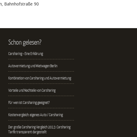
en, Bahnhofstraße 90
Schon gelesen?
Carsharing - Eine Erklärung
Autovermietung und Mietwagen Berlin
Kombination von Carsharing und Autovermietung
Vorteile und Nachteile von Carsharing
Für wen ist Carsharing geeignet?
Kostenvergleich: eigenes Auto / Carsharing
Der große Carsharing Vergleich 2013: Carsharing
Tarife transparent dargestellt