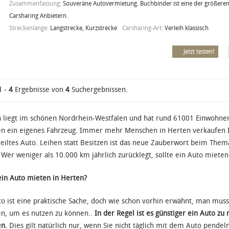
Zusammenfassung:
Souveräne Autovermietung. Buchbinder ist eine der größeren
Carsharing Anbietern.
Streckenlänge:
Langstrecke, Kurzstrecke
Carsharing-Art:
Verleih klassisch
Jetzt testen!
1
-
4
Ergebnisse von
4
Suchergebnissen.
 liegt im schönen Nordrhein-Westfalen und hat rund 61001 Einwohn
en ein eigenes Fahrzeug. Immer mehr Menschen in Herten verkaufen I
teiltes Auto. Leihen statt Besitzen ist das neue Zauberwort beim Them
: Wer weniger als 10.000 km jährlich zurücklegt, sollte ein Auto mieten
in Auto mieten in Herten?
to ist eine praktische Sache, doch wie schon vorhin erwähnt, man muss
en, um es nutzen zu können..
In der Regel ist es günstiger ein Auto zu 
en.
Dies gilt natürlich nur, wenn Sie nicht täglich mit dem Auto pende