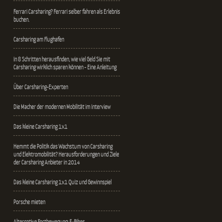
Ferrari Carsharing? Ferrari selber fahren als Erlebnis
buchen.
Carsharing am Flughafen
In 8 Schritten herausfinden, wie viel Geld Sie mit
Carsharing wirklich sparen können - Eine Anleitung
Über Carsharing-Experten
Die Macher der modernen Mobilität im Interview
Das kleine Carsharing 1x1
Hemmt die Politik das Wachstum von Carsharing
und Elektromobilität? Herausforderungen und Ziele
der Carsharing Anbieter in 2014
Das kleine Carsharing 1x1 Quiz und Gewinnspiel
Porsche mieten
Alternative Fortbewegung: E-Bikes