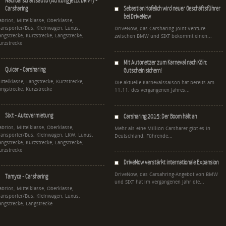
Nachbarschaftsauto (Achtung jetzt DRIVY) -
Carsharing
Sebastian Hofelich wird neuer Geschäftsführer
bei DriveNow
abrios, Mittelklasse, Oberklasse,
ransporter/Bus, Kleinwagen, Luxus,
DriveNow, das Carsharing Joint-Venture
angstrecke, Kurzstrecke, Langstrecke,
zwischen BMW und SIXT bekommt einen...
urzstrecke
Mit Autonetzer zum Karneval nach Köln:
Quicar - Carsharing
Gutschein sichern!
ittelklasse, Langstrecke, Kurzstrecke,
Die aktuelle Karnevalssaison hat bereits am
angstrecke, Kurzstrecke
11.11. des vergangenen Jahres...
Sixt - Autovermietung
Carsharing 2015: Der Boom hält an
abrios, Mittelklasse, Oberklasse,
Mehr als eine Million Carsharer gibt es in
ransporter/Bus, Kleinwagen, LKW, Luxus,
Deutschland. Führende...
angstrecke, Kurzstrecke, Langstrecke,
urzstrecke
DriveNow verstärkt internationale Expansion
DriveNow, das Carsahring-Angebot von BMW
Tamyca - Carsharing
und SIXT hat im vergangenen Jahr die...
abrios, Mittelklasse, Oberklasse,
ransporter/Bus, Kleinwagen, Luxus,
angstrecke, Langstrecke