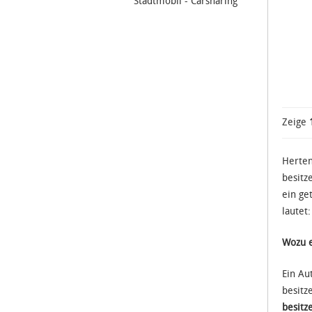
Stadtmobil - Carsharing
Zeige
Herten
besitz
ein ge
lautet
Wozu e
Ein Au
besitz
besitz