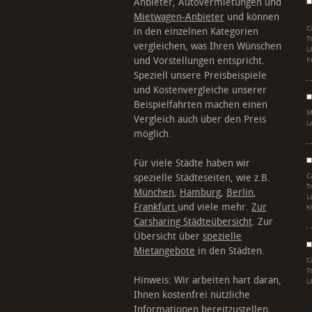
Anbieter, Autovermietungen und
Mietwagen-Anbieter
und können
C
in den einzelnen Kategorien
T
vergleichen, was Ihren Wünschen
L
und Vorstellungen entspricht.
K
Speziell unsere Preisbeispiele
und Kostenvergleiche unserer
Beispielfahrten machen einen
M
Vergleich auch über den Preis
L
möglich.
Für viele Städte haben wir
spezielle Städteseiten, wie z.B.
C
T
München
,
Hamburg
,
Berlin
,
L
Frankfurt
und viele mehr.
Zur
K
Carsharing Städteübersicht
. Zur
Übersicht über
spezielle
Mietangebote
in den Städten.
C
T
Hinweis: Wir arbeiten hart daran,
L
Ihnen kostenfrei nützliche
Informationen bereitzustellen.