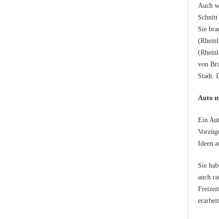
Auch we
Schnitt
Sie bra
(Rheinl
(Rheinl
von Brü
Stadt. 
Auto m
Ein Aut
Vorzüge
Ideen a
Sie hab
auch ra
Freizei
erarbei