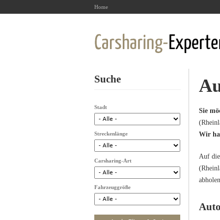
Home
Suche
Au
Stadt
Sie mö
(Rheinl
Streckenlänge
Wir ha
Auf die
Carsharing-Art
(Rheinl
abholen
Fahrzeuggröße
Auto