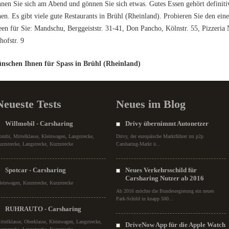
nen Sie sich am Abend und gönnen Sie sich etwas. Gutes Essen gehört definitiv
en. Es gibt viele gute Restaurants in Brühl (Rheinland). Probieren Sie den ei
een für Sie: Mandschu, Berggeiststr. 31-41, Don Pancho, Kölnstr. 55, Pizzeria 
ofstr. 9
nschen Ihnen für Spass in Brühl (Rheinland)
Neueste Tests
Neues im Blog
Willmobil - Carsharing
Drivy übernimmt Autonetzer
ombi, Mittelklasse, Kleinwagen, Langstrecke,
Drivy, der europäische Marktführer im p2p
urzstrecke, Langstrecke, Kurzstrecke
Carsharing-Markt ü...
Spotcar - Carsharing
Neues Verkehrsschild für
Carsharing Nutzer ab 2016
leinwagen, Kurzstrecke, Kurzstrecke
Ab 2016 möchte die Bundesregierung ein neues
Park-Schild in knapp 500...
RUHRAUTO - Carsharing
ittelklasse, Oberklasse, Kleinwagen, Langstrecke,
DriveNow App für die Apple Watch