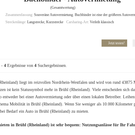
(Gesamtwertung)
Zusammenfassung:
Souveräne Autovermietung. Buchbinder ist eine der größeren Autoverm
Streckenlänge:
Langstrecke, Kurzstrecke
Carsharing-Art:
Verleih klassisch
Jetzt testen!
-
4
Ergebnisse von
4
Suchergebnissen.
Rheinland) liegt im reizvollen Nordrhein-Westfalen und wird von rund 43875
tzen ist kein Statussymbol mehr in Brühl (Rheinland). Viele entscheiden sich d
o entweder bei einer Autovermietung oder über einen lokalen Betreiber. Leihen 
ema Mobilität in Brühl (Rheinland). Wenn Sie weniger als 10.000 Kilometer pro
 bei Bedarf ein Auto in Brühl (Rheinland) zu mieten.
ieten in Brühl (Rheinland) ist sehr bequem: Nutzungsanlässe für Ihr Fah