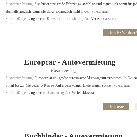
Zusammenfassung:
Sixt bietet eine große Fahrzeugauswahl an und eignet sich somit für j
ebenfalls möglich, dann allerdings womöglich nicht in der...
(mehr lesen)
Streckenlänge:
Langstrecke, Kurzstrecke
Carsharing-Art:
Verleih klassisch
Jetzt PKW mieten!
Europcar - Autovermietung
(Gesamtwertung)
Zusammenfassung:
Europcar ist das größte europäische Mietwagenunternehmen. In Deuts
Smart bis zur Mercedes S-Klasse. Außerdem können Lieferwagen sowie...
(mehr lesen)
Streckenlänge:
Langstrecke
Carsharing-Art:
Verleih klassisch
Jetzt testen!
Buchbinder - Autovermietung