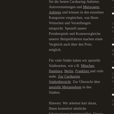
K
Sie die besten Carsharing-Anbieter,
Autovermietungen und
Mietwagen-
Anbieter
und können in den einzelnen
Kategorien vergleichen, was Ihren
Wünschen und Vorstellungen
C
K
entspricht. Speziell unsere
L
Preisbeispiele und Kostenvergleiche
unserer Beispielfahrten machen einen
Vergleich auch über den Preis
möglich.
M
K
Für viele Städte haben wir spezielle
Städteseiten, wie z.B.
München
,
Hamburg
,
Berlin
,
Frankfurt
und viele
C
mehr.
Zur Carsharing
K
Städteübersicht
. Zur Übersicht über
L
spezielle Mietangebote
in den
Städten.
C
Hinweis: Wir arbeiten hart daran,
K
Ihnen kostenfrei nützliche
Informationen bereitzustellen. Unsere