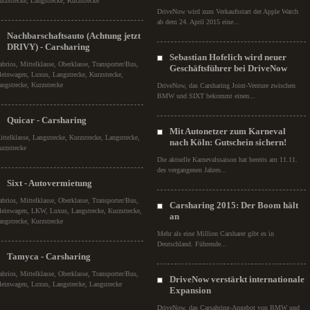
urzstrecke, Langstrecke, Kurzstrecke
DriveNow wird zum Verkaufsstart der Apple Watch
ab dem 24. April 2015 eine...
Nachbarschaftsauto (Achtung jetzt
DRIVY) - Carsharing
Sebastian Hofelich wird neuer
abrios, Mittelklasse, Oberklasse, Transporter/Bus,
Geschäftsführer bei DriveNow
leinwagen, Luxus, Langstrecke, Kurzstrecke,
angstrecke, Kurzstrecke
DriveNow, das Carsharing Joint-Venture zwischen
BMW und SIXT bekommt einen...
Quicar - Carsharing
Mit Autonetzer zum Karneval
ittelklasse, Langstrecke, Kurzstrecke, Langstrecke,
nach Köln: Gutschein sichern!
urzstrecke
Die aktuelle Karnevalssaison hat bereits am 11.11.
des vergangenen Jahres...
Sixt - Autovermietung
abrios, Mittelklasse, Oberklasse, Transporter/Bus,
Carsharing 2015: Der Boom hält
leinwagen, LKW, Luxus, Langstrecke, Kurzstrecke,
an
angstrecke, Kurzstrecke
Mehr als eine Million Carsharer gibt es in
Deutschland. Führende...
Tamyca - Carsharing
abrios, Mittelklasse, Oberklasse, Transporter/Bus,
DriveNow verstärkt internationale
leinwagen, Luxus, Langstrecke, Langstrecke
Expansion
DriveNow, das Carsahring-Angebot von BMW und