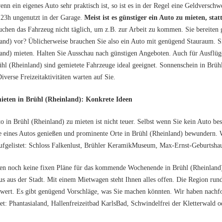
nn ein eigenes Auto sehr praktisch ist, so ist es in der Regel eine Geldverschw
 23h ungenutzt in der Garage.
Meist ist es günstiger ein Auto zu mieten, statt
uchen das Fahrzeug nicht täglich, um z.B. zur Arbeit zu kommen. Sie bereiten
and) vor? Üblicherweise brauchen Sie also ein Auto mit genügend Stauraum. S
and) mieten. Halten Sie Ausschau nach günstigen Angeboten. Auch für Ausflü
hl (Rheinland) sind gemietete Fahrzeuge ideal geeignet. Sonnenschein in Brühl
Diverse Freizeitaktivitäten warten auf Sie.
ieten in Brühl (Rheinland): Konkrete Ideen
o in Brühl (Rheinland) zu mieten ist nicht teuer. Selbst wenn Sie kein Auto be
 eines Autos genießen und prominente Orte in Brühl (Rheinland) bewundern. W
ufgelistet: Schloss Falkenlust, Brühler KeramikMuseum, Max-Ernst-Geburtsha
en noch keine fixen Pläne für das kommende Wochenende in Brühl (Rheinland)? 
us aus der Stadt. Mit einem Mietwagen steht Ihnen alles offen. Die Region ru
twert. Es gibt genügend Vorschläge, was Sie machen könnten. Wir haben nachf
tet: Phantasialand, Hallenfreizeitbad KarlsBad, Schwindelfrei der Kletterwald 