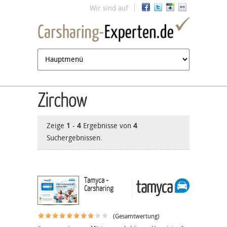
Jump to navigation
Wir sind auf
Zirchow
Zeige
1
-
4
Ergebnisse von
4
Suchergebnissen.
Tamyca -
Carsharing
(Gesamtwertung)