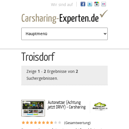
Jump to navigation
Wir sind auf
Troisdorf
Zeige
1
-
2
Ergebnisse von
2
Suchergebnissen.
Autonetzer (Achtung
jetzt DRIVY) - Carsharing
(Gesamtwertung)